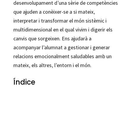
desenvolupament d’una sèrie de competències
que ajuden a conèixer-se a si mateix,
interpretar i transformar el món sistèmic i
multidimensional en el qual vivim i digerir els
canvis que sorgeixen. Ens ajudarà a
acompanyar l’alumnat a gestionar i generar
relacions emocionalment saludables amb un
mateix, els altres, l’entorn i el món.
Índice
Mercè Traveset Vilaginés
9788499215495
80144-0