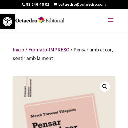
93 246 40 02
octaedro@octaedro.com
Abrir barra de herramientas
Inicio
/
Formato-IMPRESO
/ Pensar amb el cor,
sentir amb la ment