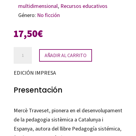
multidimensional
,
Recursos educativos
Género:
No ficción
17,50
€
Pensar
AÑADIR AL CARRITO
amb
el
EDICIÓN IMPRESA
cor,
sentir
Presentación
amb
la
Mercè Traveset, pionera en el desenvolupament
ment
de la pedagogia sistèmica a Catalunya i
cantidad
Espanya, autora del llibre Pedagogía sistémica,