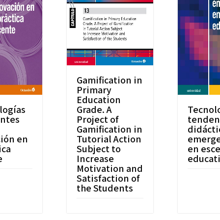
Gamification in
Primary
Education
logías
Grade. A
Tecnolo
ntes
Project of
tenden
Gamification in
didácti
ión en
Tutorial Action
emerge
ica
Subject to
en esce
e
Increase
educat
Motivation and
Satisfaction of
the Students