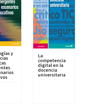
gías y
La
cias
competencia
cas
digital en la
ntes
docencia
narios
universitaria
ivos