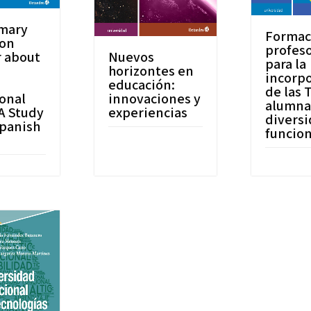
imary
Formac
ion
profes
 about
Nuevos
para la
horizontes en
incorp
educación:
de las 
onal
innovaciones y
alumna
A Study
experiencias
divers
Spanish
funcion
t