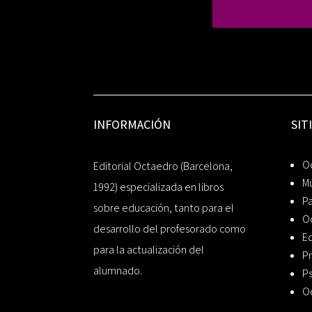
INFORMACIÓN
SIT
Oc
Editorial Octaedro (Barcelona,
Mú
1992) especializada en libros
P
sobre educación, tanto para el
O
desarrollo del profesorado como
Ed
para la actualización del
Pr
alumnado.
Ps
O