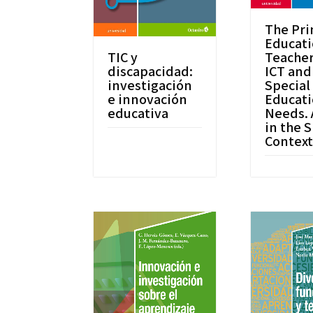
The Pr
Educat
TIC y
Teacher
discapacidad:
ICT and
investigación
Special
e innovación
Educati
educativa
Needs. 
in the 
Contex