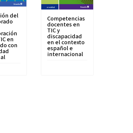
ión del
Competencias
orado
docentes en
TIC y
oración
discapacidad
TIC en
en el contexto
do con
español e
idad
internacional
al