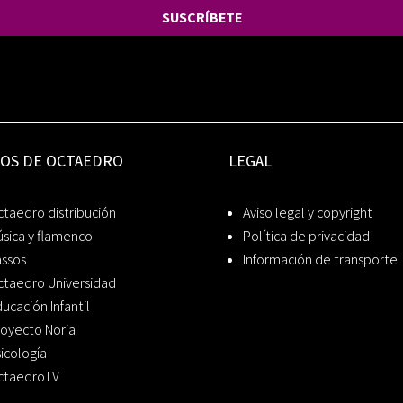
SUSCRÍBETE
IOS DE OCTAEDRO
LEGAL
taedro distribución
Aviso legal y copyright
sica y flamenco
Política de privacidad
assos
Información de transporte
ctaedro Universidad
ucación Infantil
oyecto Noria
icología
ctaedroTV