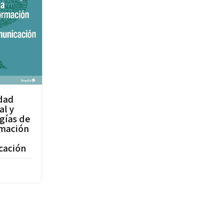
dad
al y
gías de
rmación
cación