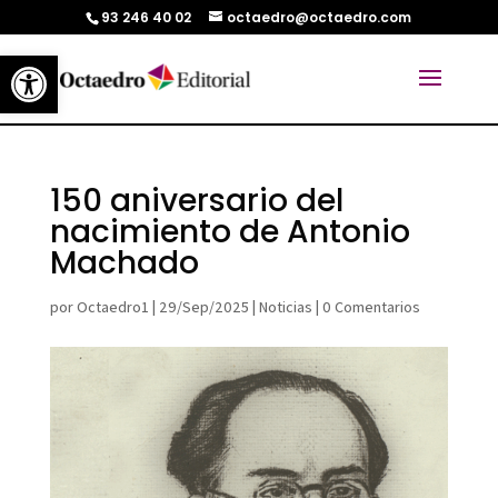
93 246 40 02
octaedro@octaedro.com
Abrir barra de herramientas
150 aniversario del
nacimiento de Antonio
Machado
por
Octaedro1
|
29/Sep/2025
|
Noticias
|
0 Comentarios