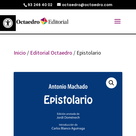
93 246 40 02
octaedro@octaedro.com
Abrir barra de herramientas
Inicio
/
Editorial Octaedro
/ Epistolario