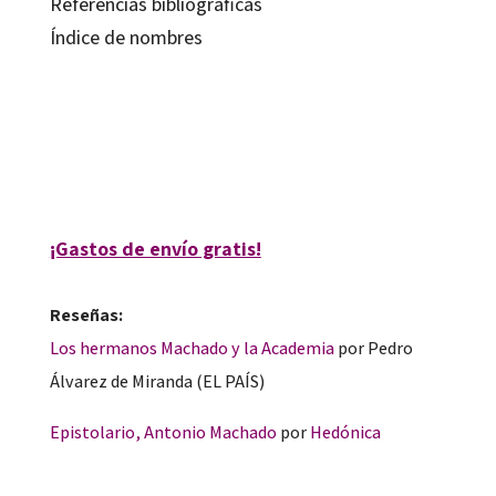
Referencias bibliográficas
Índice de nombres
Antonio Machado; Carlos Blanco Aguinaga; Jordi Doménech Ventura
9788480639767
12510-0
¡Gastos de envío gratis!
Reseñas:
Los hermanos Machado y la Academia
por
Pedro
Álvarez de Miranda (EL PAÍS)
Epistolario, Antonio Machado
por
Hedónica