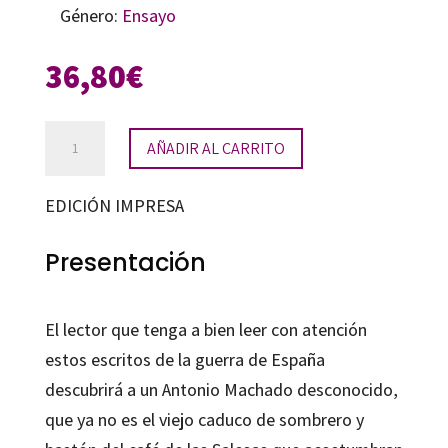
Género:
Ensayo
36,80
€
Escritos
AÑADIR AL CARRITO
de
combate
EDICIÓN IMPRESA
(1936-
1939)
Presentación
cantidad
El lector que tenga a bien leer con atención
estos escritos de la guerra de España
descubrirá a un Antonio Machado desconocido,
que ya no es el viejo caduco de sombrero y