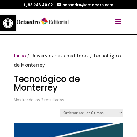
93 246 40 02
octaedro@octaedro.com
Abrir barra de herramientas
Inicio
/ Universidades coeditoras / Tecnológico
de Monterrey
Tecnológico de
Monterrey
Ordenado
Mostrando los 2 resultados
por
los
últimos