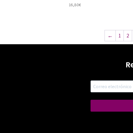
16,80
€
←
1
2
R