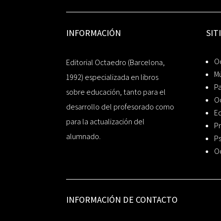
INFORMACIÓN
SIT
Oc
Editorial Octaedro (Barcelona,
Mú
1992) especializada en libros
P
sobre educación, tanto para el
O
desarrollo del profesorado como
Ed
para la actualización del
Pr
alumnado.
Ps
O
INFORMACIÓN DE CONTACTO