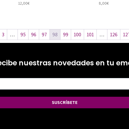
12,00
€
8,00
€
3
…
95
96
97
98
99
100
101
…
126
12
ecibe nuestras novedades en tu ema
SUSCRÍBETE