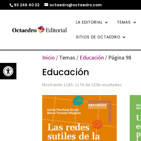
93 246 40 02
octaedro@octaedro.com
LA EDITORIAL
TEMAS
SITIOS DE OCTAEDRO
Inicio
/ Temas /
Educación
/ Página 98
Abrir barra de herramientas
Educación
Ordenado
Mostrando 1165–1176 de 1536 resultados
por
los
últimos