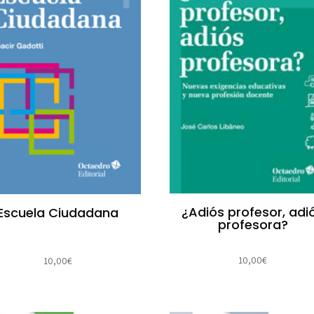
¿Adiós profesor, adi
Escuela Ciudadana
profesora?
10,00
€
10,00
€