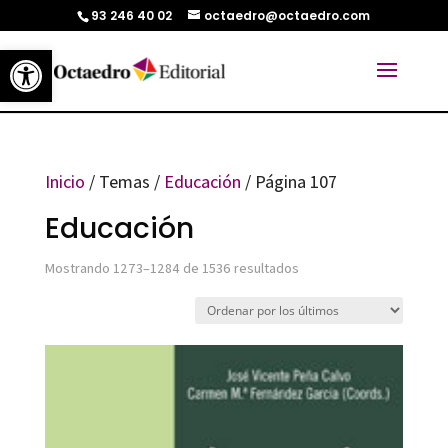
93 246 40 02
octaedro@octaedro.com
Abrir barra de herramientas
Inicio
/ Temas /
Educación
/ Página 107
Educación
Ordenado
Mostrando 1273–1284 de 1536 resultados
por
los
últimos