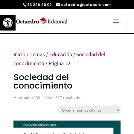
93 246 40 02
octaedro@octaedro.com
Abrir barra de herramientas
Inicio
/ Temas /
Educación
/
Sociedad del
conocimiento
/ Página 12
Sociedad del
conocimiento
Ordenado
Mostrando 133–144 de 317 resultados
por
los
últimos