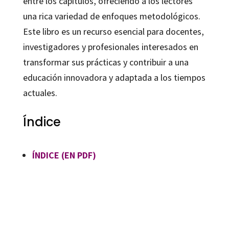
entre los capítulos, ofreciendo a los lectores
una rica variedad de enfoques metodológicos.
Este libro es un recurso esencial para docentes,
investigadores y profesionales interesados en
transformar sus prácticas y contribuir a una
educación innovadora y adaptada a los tiempos
actuales.
Índice
ÍNDICE (EN PDF)
Carolina Lorenzo Álvarez, Mariana González Boluda, Yanira Mesalina Ramírez Cruz
9788410790285
16438-1