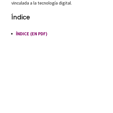
vinculada a la tecnología digital.
Índice
ÍNDICE (EN PDF)
Alexander López-Padrón, Fabrizio Manuel Sirignano, Rosabel Martinez-Roig
9788410790001
16433-1