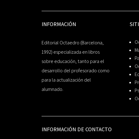
INFORMACIÓN
SIT
Oc
Editorial Octaedro (Barcelona,
Mú
1992) especializada en libros
P
sobre educación, tanto para el
O
desarrollo del profesorado como
Ed
para la actualización del
Pr
alumnado.
Ps
O
INFORMACIÓN DE CONTACTO