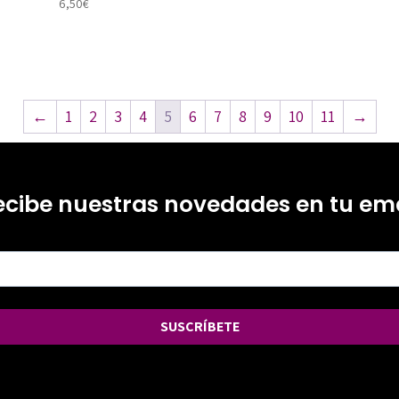
6,50
€
←
1
2
3
4
5
6
7
8
9
10
11
→
ecibe nuestras novedades en tu ema
SUSCRÍBETE