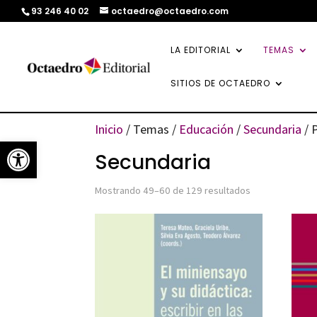
93 246 40 02
octaedro@octaedro.com
LA EDITORIAL
TEMAS
SITIOS DE OCTAEDRO
Inicio
/ Temas /
Educación
/
Secundaria
/ 
Abrir barra de herramientas
Secundaria
Ordenado
Mostrando 49–60 de 129 resultados
por
los
últimos