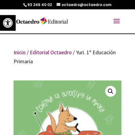
93 246 40 02
octaedro@octaedro.com
Abrir barra de herramientas
Inicio
/
Editorial Octaedro
/ Yuri. 1º Educación
Primaria