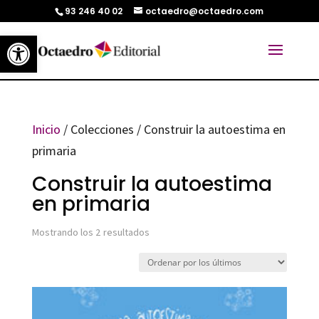
93 246 40 02
octaedro@octaedro.com
Abrir barra de herramientas
Inicio
/ Colecciones / Construir la autoestima en
primaria
Construir la autoestima
en primaria
Ordenado
Mostrando los 2 resultados
por
los
últimos