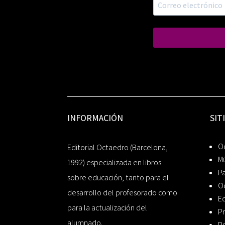
INFORMACIÓN
SIT
Oc
Editorial Octaedro (Barcelona,
Mú
1992) especializada en libros
P
sobre educación, tanto para el
O
desarrollo del profesorado como
Ed
para la actualización del
Pr
alumnado.
Ps