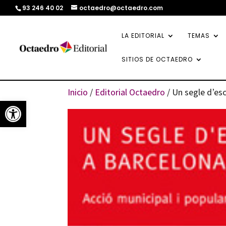
93 246 40 02
octaedro@octaedro.com
LA EDITORIAL
TEMAS
SITIOS DE OCTAEDRO
Inicio
/
Editorial Octaedro
/ Un segle d’es
Abrir barra de herramientas