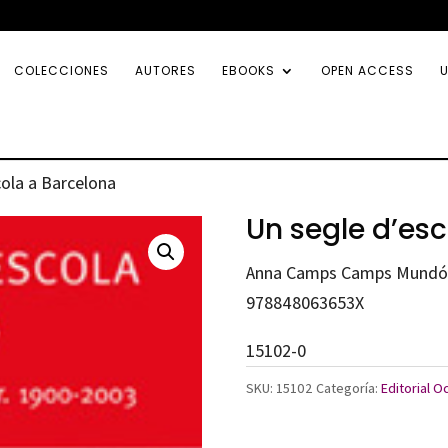
COLECCIONES
AUTORES
EBOOKS
OPEN ACCESS
U
cola a Barcelona
Un segle d’es
Anna Camps Camps Mundó
978848063653X
15102-0
SKU:
15102
Categoría:
Editorial O