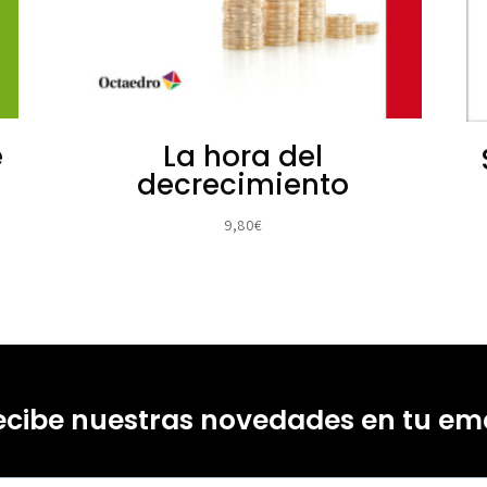
e
La hora del
decrecimiento
9,80
€
ecibe nuestras novedades en tu ema