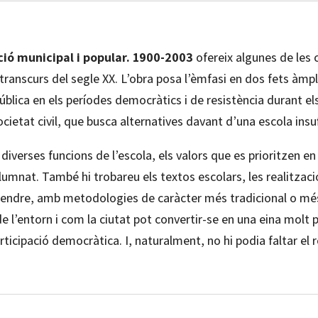
ció municipal i popular. 1900-2003
ofereix algunes de les 
l transcurs del segle XX. L’obra posa l’èmfasi en dos fets àmp
ública en els períodes democràtics i de resistència durant el
ocietat civil, que busca alternatives davant d’una escola insu
 diverses funcions de l’escola, els valors que es prioritzen en 
alumnat. També hi trobareu els textos escolars, les realitzaci
prendre, amb metodologies de caràcter més tradicional o més
n de l’entorn i com la ciutat pot convertir-se en una eina molt 
rticipació democràtica. I, naturalment, no hi podia faltar el r