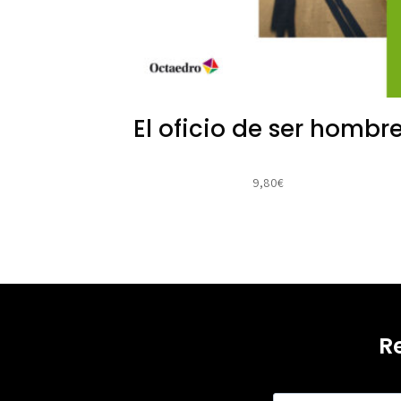
El oficio de ser hombr
9,80
€
R