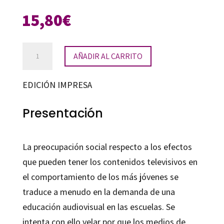
15,80
€
Televisión,
AÑADIR AL CARRITO
violencia
y
EDICIÓN IMPRESA
sexo
en
Presentación
la
adolescencia
La preocupación social respecto a los efectos
cantidad
que pueden tener los contenidos televisivos en
el comportamiento de los más jóvenes se
traduce a menudo en la demanda de una
educación audiovisual en las escuelas. Se
intenta con ello velar por que los medios de