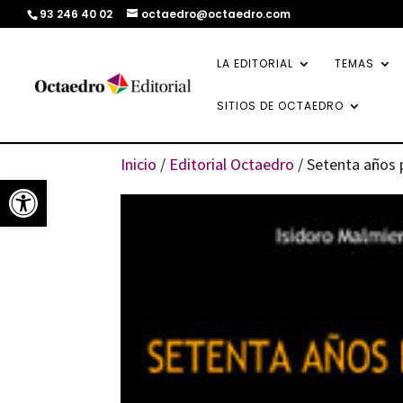
93 246 40 02
octaedro@octaedro.com
LA EDITORIAL
TEMAS
SITIOS DE OCTAEDRO
Inicio
/
Editorial Octaedro
/ Setenta años 
Abrir barra de herramientas