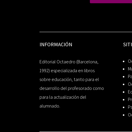
INFORMACIÓN
SIT
Oc
Editorial Octaedro (Barcelona,
Mú
1992) especializada en libros
P
sobre educación, tanto para el
O
desarrollo del profesorado como
Ed
para la actualización del
Pr
alumnado.
Ps
O