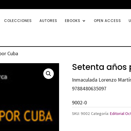
COLECCIONES
AUTORES
EBOOKS
OPEN ACCESS
U
por Cuba
Setenta años
Inmaculada Lorenzo Martí
9788480635097
9002-0
SKU:
9002
Categoría:
Editorial O