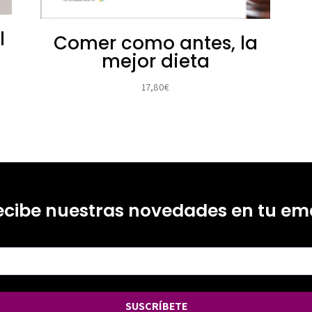
l
Comer como antes, la
mejor dieta
17,80
€
ecibe nuestras novedades en tu ema
SUSCRÍBETE