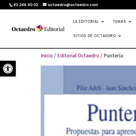
93 246 40 02
octaedro@octaedro.com
LA EDITORIAL
TEMAS
SITIOS DE OCTAEDRO
Inicio
/
Editorial Octaedro
/ Puntería
Abrir barra de herramientas