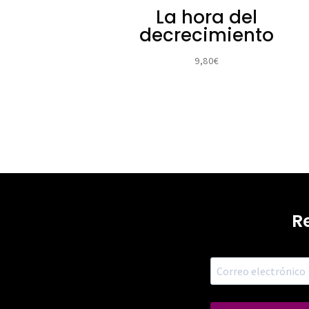
La hora del
decrecimiento
9,80
€
R