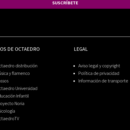
SUSCRÍBETE
IOS DE OCTAEDRO
LEGAL
taedro distribución
Aviso legal y copyright
sica y flamenco
Política de privacidad
assos
Información de transporte
ctaedro Universidad
ucación Infantil
oyecto Noria
icología
ctaedroTV