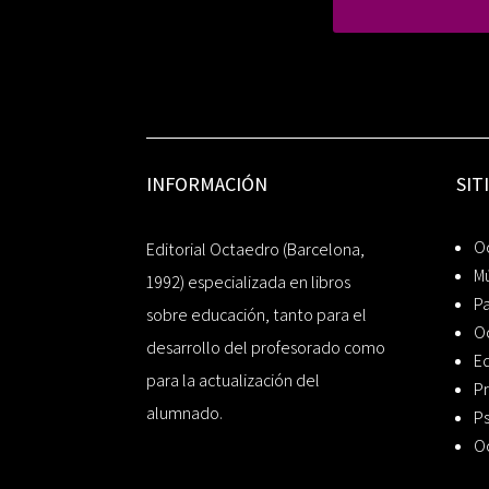
INFORMACIÓN
SIT
Oc
Editorial Octaedro (Barcelona,
Mú
1992) especializada en libros
P
sobre educación, tanto para el
O
desarrollo del profesorado como
Ed
para la actualización del
Pr
alumnado.
Ps
O