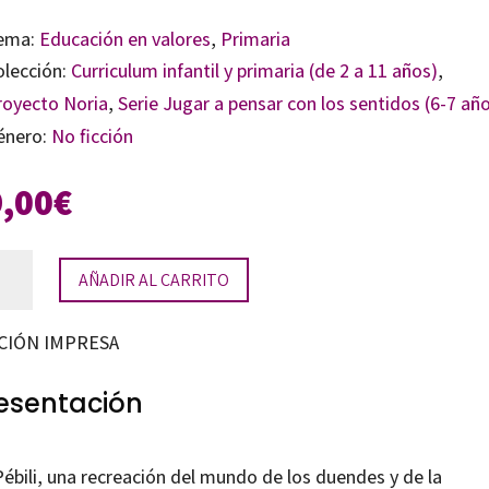
ema:
Educación en valores
,
Primaria
olección:
Curriculum infantil y primaria (de 2 a 11 años)
,
royecto Noria
,
Serie Jugar a pensar con los sentidos (6-7 añ
énero:
No ficción
9,00
€
sensar
AÑADIR AL CARRITO
tidad
CIÓN IMPRESA
esentación
ébili, una recreación del mundo de los duendes y de la