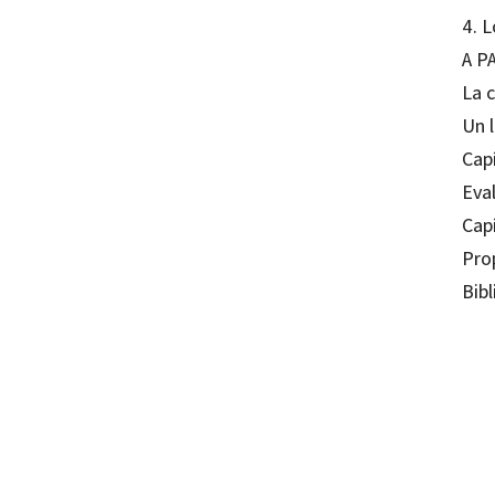
4. L
A P
La 
Un l
Capí
Eva
Capí
Pro
Bibl
Irene 
97884
10054-