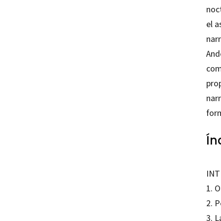
noct
el a
narr
Ande
com
prop
narr
for
Ín
IN
1. 
2. 
3. L