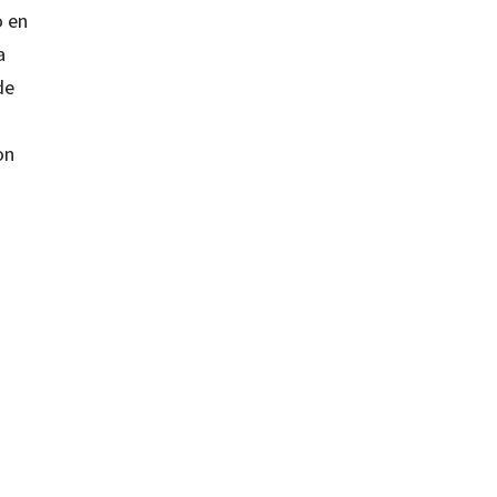
o en
a
de
on