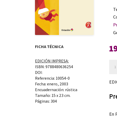
T
C
P
G
1
FICHA TÉCNICA
EDICIÓN IMPRESA:
Per
ISBN: 9788480636254
can
DOI:
Referencia: 10054-0
EDI
Fecha: enero, 2003
Encuadernación: rústica
Pr
Tamaño: 15 x 23 cm.
Páginas: 304
En P