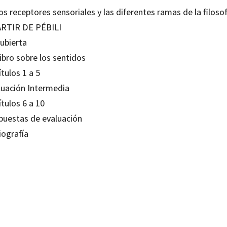
os receptores sensoriales y las diferentes ramas de la filosof
ARTIR DE PÉBILI
cubierta
ibro sobre los sentidos
tulos 1 a 5
luación Intermedia
tulos 6 a 10
puestas de evaluación
iografía
de Puig
80636254
0