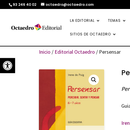
93 246 40 02
octaedro@octaedro.com
LA EDITORIAL
TEMAS
SITIOS DE OCTAEDRO
Inicio
/
Editorial Octaedro
/ Persensar
Abrir barra de herramientas
Pe
Per
Gui
Ire