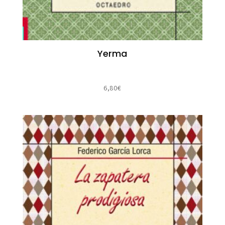
Yerma
6,80
€