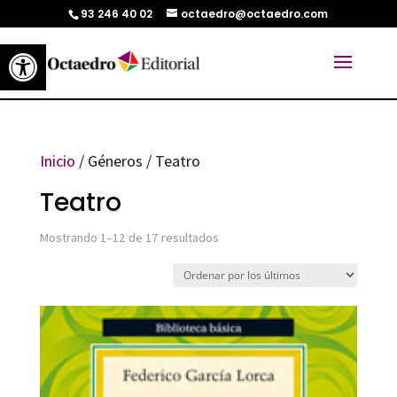
93 246 40 02
octaedro@octaedro.com
Abrir barra de herramientas
Inicio
/ Géneros / Teatro
Teatro
Ordenado
Mostrando 1–12 de 17 resultados
por
los
últimos