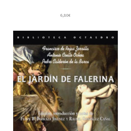
6,80
€