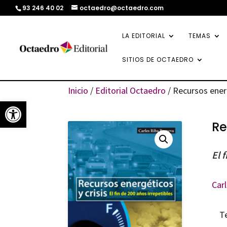
93 246 40 02
octaedro@octaedro.com
LA EDITORIAL
TEMAS
SITIOS DE OCTAEDRO
Inicio
/
Editorial Octaedro
/ Recursos energ
Abrir barra de herramientas
Re
El 
Car
T