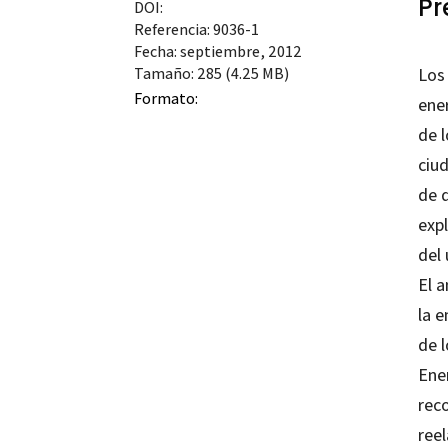
Pr
DOI:
Referencia: 9036-1
Fecha: septiembre, 2012
Tamaño: 285 (4.25 MB)
Los 
Formato:
ene
de l
ciud
de d
expl
del 
El a
la e
de l
Ene
rec
ree