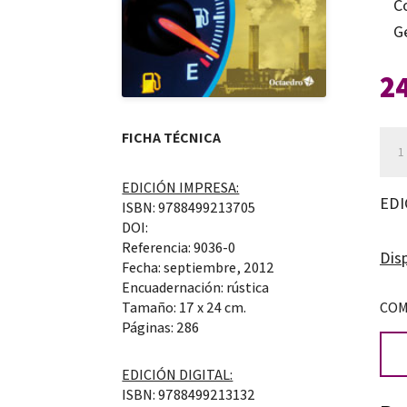
C
G
2
FICHA TÉCNICA
Rec
ene
EDICIÓN IMPRESA:
y
EDI
ISBN: 9788499213705
cris
DOI:
can
Referencia: 9036-0
Disp
Fecha: septiembre, 2012
Encuadernación: rústica
Tamaño: 17 x 24 cm.
COM
Páginas: 286
EDICIÓN DIGITAL:
ISBN: 9788499213132