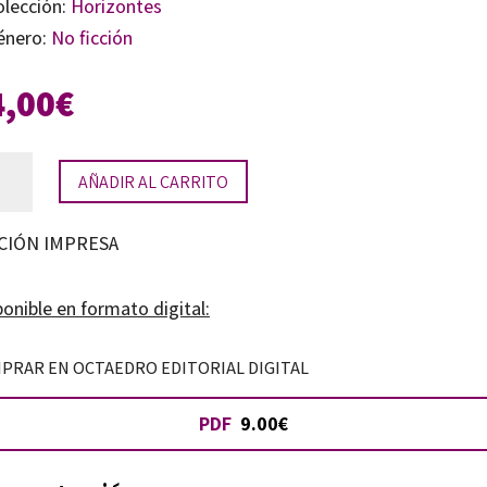
olección:
Horizontes
énero:
No ficción
4,00
€
ursos
AÑADIR AL CARRITO
rgéticos
CIÓN IMPRESA
is
tidad
onible en formato digital:
PRAR EN OCTAEDRO EDITORIAL DIGITAL
PDF
9.00€