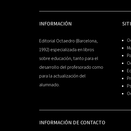
INFORMACIÓN
SIT
Oc
Editorial Octaedro (Barcelona,
Mú
1992) especializada en libros
P
sobre educación, tanto para el
O
desarrollo del profesorado como
Ed
para la actualización del
Pr
alumnado.
Ps
O
INFORMACIÓN DE CONTACTO