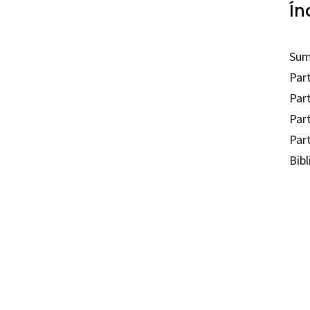
Ín
Sum
Par
Par
Part
Part
Bibl
Carle
97884
97884
9036-
9036-