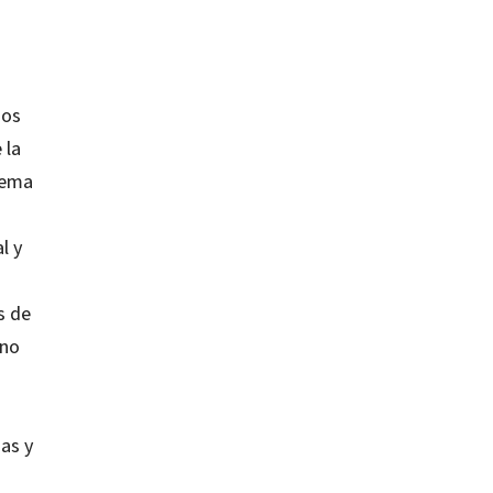
hos
 la
stema
l y
s de
rno
as y