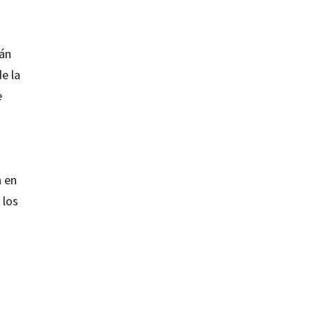
rán
e la
e
n en
 los