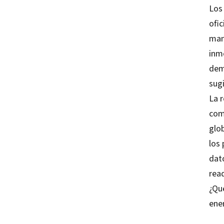
Los
ofic
man
inm
dem
sugi
La 
comp
glob
los 
dat
rea
¿Qu
ene