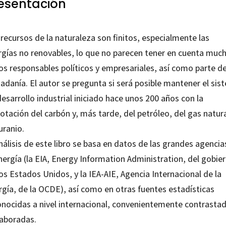
esentación
recursos de la naturaleza son finitos, especialmente las
rgías no renovables, lo que no parecen tener en cuenta muc
os responsables políticos y empresariales, así como parte de
adanía. El autor se pregunta si será posible mantener el si
esarrollo industrial iniciado hace unos 200 años con la
otación del carbón y, más tarde, del petróleo, del gas natura
uranio.
nálisis de este libro se basa en datos de las grandes agencia
nergía (la EIA, Energy Information Administration, del gobie
os Estados Unidos, y la IEA-AIE, Agencia Internacional de la
rgía, de la OCDE), así como en otras fuentes estadísticas
onocidas a nivel internacional, convenientemente contrastad
laboradas.