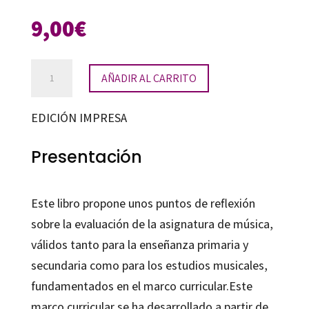
9,00
€
La
AÑADIR AL CARRITO
evaluación
en
EDICIÓN IMPRESA
el
área
Presentación
de
música
Este libro propone unos puntos de reflexión
cantidad
sobre la evaluación de la asignatura de música,
válidos tanto para la enseñanza primaria y
secundaria como para los estudios musicales,
fundamentados en el marco curricular.Este
marco curricular se ha desarrollado a partir de