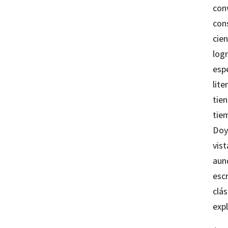
con
con
cien
logr
espe
lite
tie
tie
Doyl
vist
aunq
esc
clás
exp