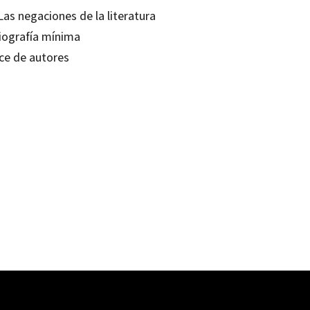
Las negaciones de la literatura
liografía mínima
ice de autores
orgio Odifreddi
80638852
0