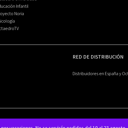
ucación Infantil
oyecto Noria
icología
ctaedroTV
RED DE DISTRIBUCIÓN
Distribuidores en España y Oc
por vacaciones. No se servirán pedidos del 10 al 23 agosto.