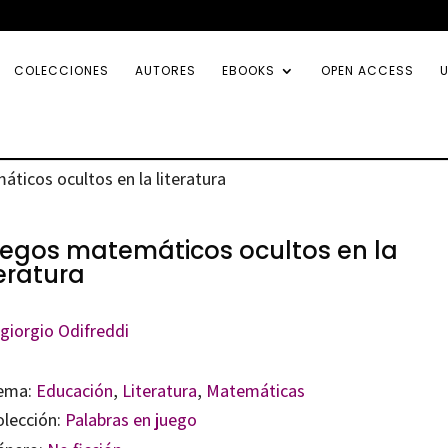
COLECCIONES
AUTORES
EBOOKS
OPEN ACCESS
U
ticos ocultos en la literatura
egos matemáticos ocultos en la
teratura
rgiorgio Odifreddi
ema:
Educación
,
Literatura
,
Matemáticas
olección:
Palabras en juego