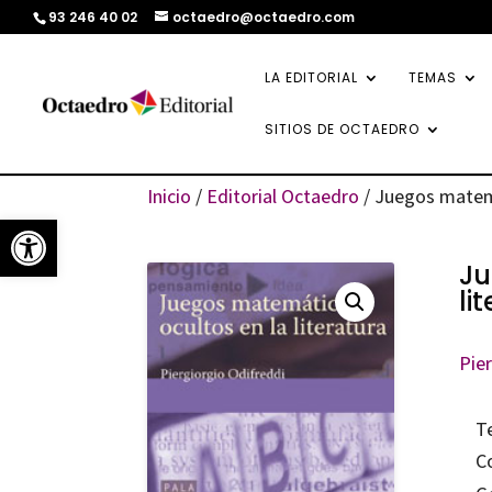
93 246 40 02
octaedro@octaedro.com
LA EDITORIAL
TEMAS
SITIOS DE OCTAEDRO
Inicio
/
Editorial Octaedro
/ Juegos matemá
Abrir barra de herramientas
Ju
li
Pie
T
C