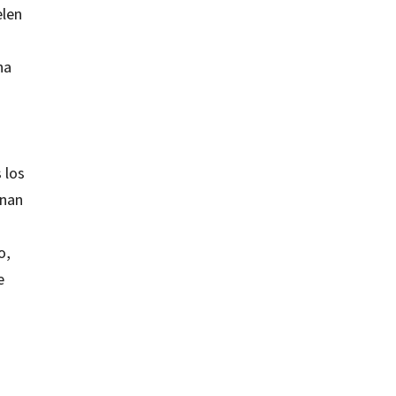
elen
ha
 los
onan
o,
e