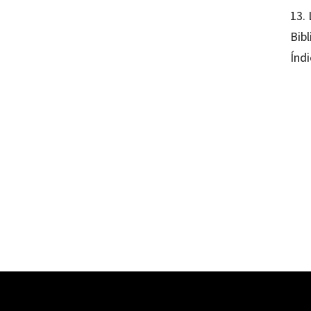
13. 
Bib
Índ
Piergi
97884
11204-