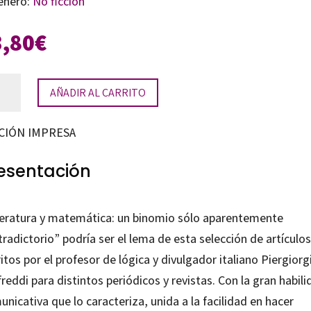
énero:
No ficción
3,80
€
gos
AÑADIR AL CARRITO
emáticos
ltos
CIÓN IMPRESA
esentación
ratura
tidad
teratura y matemática: un binomio sólo aparentemente
radictorio” podría ser el lema de esta selección de artículos
itos por el profesor de lógica y divulgador italiano Piergiorg
reddi para distintos periódicos y revistas. Con la gran habil
nicativa que lo caracteriza, unida a la facilidad en hacer