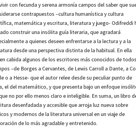
vivir con fecunda y serena armonía campos del saber que su
siderarse contrapuestos –cultura humanística y cultura
tífica, matemática y escritura, literatura y juego- Odifreddi 
ado construir una insólita guía literaria, que agradará
cialmente a quienes deseen enfrentarse a la lectura y a la
ratura desde una perspectiva distinta de la habitual. En ella
nen cabida algunos de los escritores más conocidos de todos
mpos –de Borges a Cervantes, de Lewis Carroll a Dante, a C
e o a Hesse- que el autor relee desde su peculiar punto de
a, el del matemático, y que presenta bajo un enfoque insólit
ue no por ello menos claro e inteligible. En suma, un libro d
ritura desenfadada y accesible que arroja luz nueva sobre
icos y modernos de la literatura universal en un viaje de
loración de lo más agradable y entretenido.