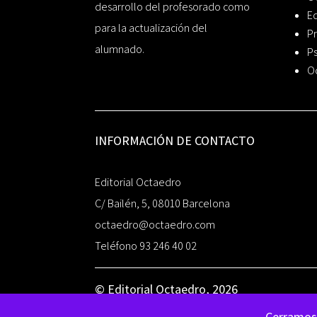
desarrollo del profesorado como
Ed
para la actualización del
Pr
alumnado.
Ps
O
INFORMACIÓN DE CONTACTO
Editorial Octaedro
C/ Bailén, 5, 08010 Barcelona
octaedro@octaedro.com
Teléfono 93 246 40 02
© Editorial Octaedro, 2026
Cerramos 