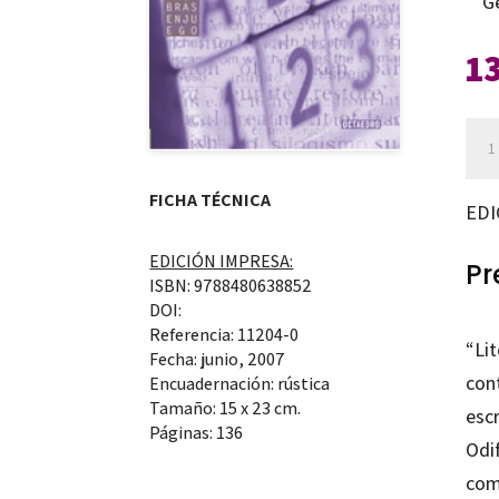
G
1
Jue
mat
ocu
FICHA TÉCNICA
EDI
en
EDICIÓN IMPRESA:
la
Pr
ISBN: 9788480638852
lite
DOI:
can
Referencia: 11204-0
“Li
Fecha: junio, 2007
cont
Encuadernación: rústica
Tamaño: 15 x 23 cm.
escr
Páginas: 136
Odif
comu