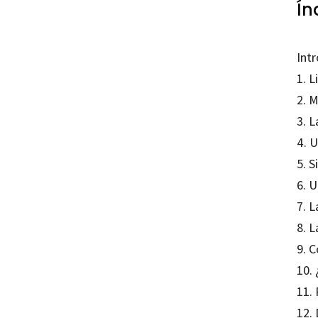
Ín
Int
1. L
2. M
3. L
4. 
5. 
6. 
7. L
8. L
9. 
10.
11. 
12.