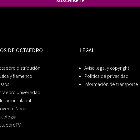
SUSCRÍBETE
IOS DE OCTAEDRO
LEGAL
taedro distribución
Aviso legal y copyright
sica y flamenco
Política de privacidad
assos
Información de transporte
ctaedro Universidad
ucación Infantil
oyecto Noria
icología
ctaedroTV