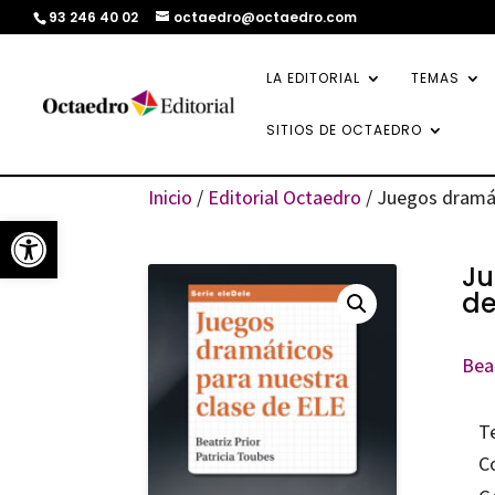
93 246 40 02
octaedro@octaedro.com
LA EDITORIAL
TEMAS
SITIOS DE OCTAEDRO
Inicio
/
Editorial Octaedro
/ Juegos dramát
Abrir barra de herramientas
Ju
de
Bea
T
C