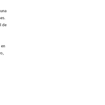
 una
nes.
l de
 en
vo,