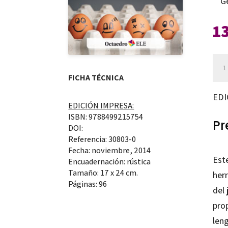
G
1
Jue
dra
FICHA TÉCNICA
par
EDI
EDICIÓN IMPRESA:
nue
ISBN: 9788499215754
clas
Pr
DOI:
de
Referencia: 30803-0
Fecha: noviembre, 2014
ELE
Este
Encuadernación: rústica
can
Tamaño: 17 x 24 cm.
her
Páginas: 96
del 
pro
leng