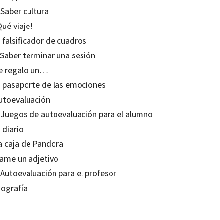
 Saber cultura
Qué viaje!
l falsificador de cuadros
 Saber terminar una sesión
Te regalo un…
El pasaporte de las emociones
Autoevaluación
. Juegos de autoevaluación para el alumno
l diario
La caja de Pandora
Dame un adjetivo
 Autoevaluación para el profesor
iografía
z Prior Fernández; Patricia Toubes González