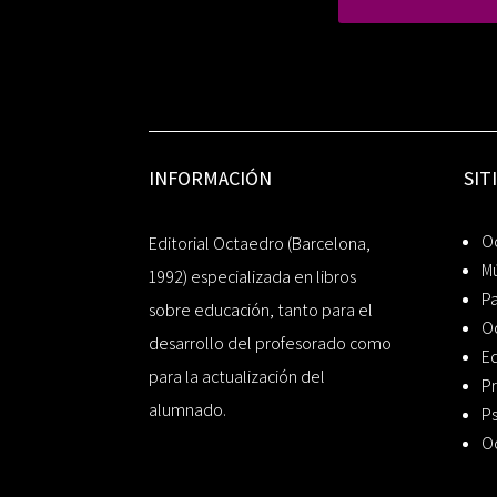
INFORMACIÓN
SIT
Oc
Editorial Octaedro (Barcelona,
Mú
1992) especializada en libros
P
sobre educación, tanto para el
O
desarrollo del profesorado como
Ed
para la actualización del
Pr
alumnado.
Ps
O