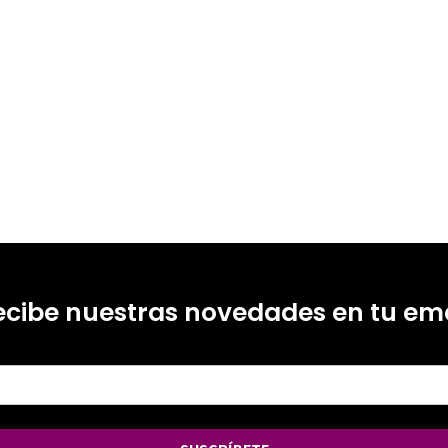
99215754
-0
ecibe nuestras novedades en tu ema