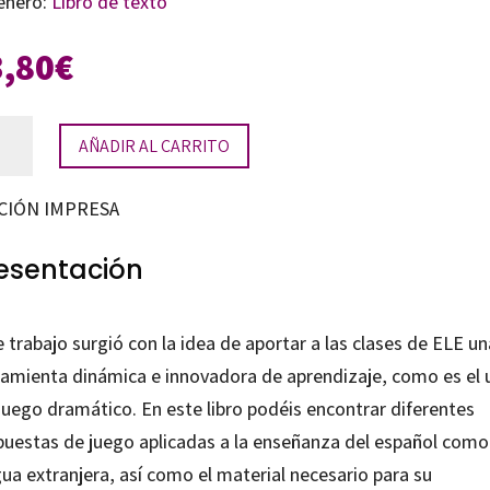
énero:
Libro de texto
3,80
€
gos
AÑADIR AL CARRITO
máticos
a
CIÓN IMPRESA
stra
e
esentación
 trabajo surgió con la idea de aportar a las clases de ELE un
tidad
ramienta dinámica e innovadora de aprendizaje, como es el 
juego dramático. En este libro podéis encontrar diferentes
puestas de juego aplicadas a la enseñanza del español como
ua extranjera, así como el material necesario para su