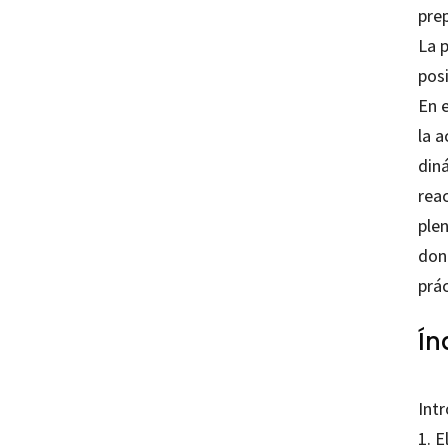
prep
La 
posi
En e
la a
din
rea
plen
don
prác
Ín
Int
1. 