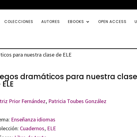
COLECCIONES
AUTORES
EBOOKS
OPEN ACCESS
U
icos para nuestra clase de ELE
egos dramáticos para nuestra clas
 ELE
triz Prior Fernández
,
Patricia Toubes González
ema:
Enseñanza idiomas
olección:
Cuadernos
,
ELE