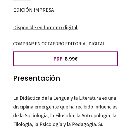
la
EDICIÓN IMPRESA
didáctica
de
Disponible en formato digital:
la
lengua
COMPRAR EN OCTAEDRO EDITORIAL DIGITAL
y
PDF
8.99€
la
literatura
cantidad
Presentación
La Didáctica de la Lengua y la Literatura es una
disciplina emergente que ha recibido influencias
de la Sociología, la Filosofía, la Antropología, la
Filología, la Psicología y la Pedagogía. Su