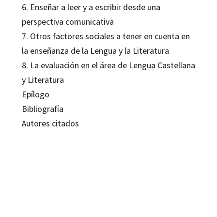
6. Enseñar a leer y a escribir desde una
perspectiva comunicativa
7. Otros factores sociales a tener en cuenta en
la enseñanza de la Lengua y la Literatura
8. La evaluación en el área de Lengua Castellana
y Literatura
Epílogo
Bibliografía
Autores citados
Amando López Valero; Eduardo Encabo Fernández
9788480635516
9788418819384
16010-0