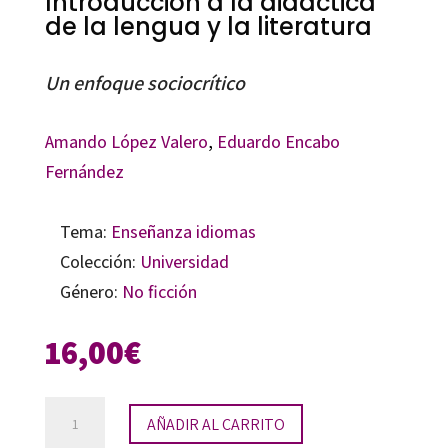
Introducción a la didáctica
de la lengua y la literatura
Un enfoque sociocrítico
Amando López Valero
,
Eduardo Encabo
Fernández
Tema:
Enseñanza idiomas
Colección:
Universidad
Género:
No ficción
16,00
€
Introducción
AÑADIR AL CARRITO
a