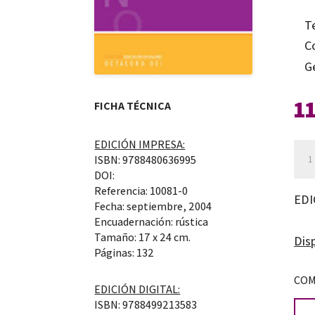
T
C
G
1
FICHA TÉCNICA
EDICIÓN IMPRESA:
For
ISBN: 9788480636995
étic
DOI:
y
Referencia: 10081-0
EDI
Fecha: septiembre, 2004
ciu
Encuadernación: rústica
can
Tamaño: 17 x 24 cm.
Disp
Páginas: 132
COM
EDICIÓN DIGITAL:
ISBN: 9788499213583