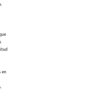
o.
 que
s
itud
s en
.