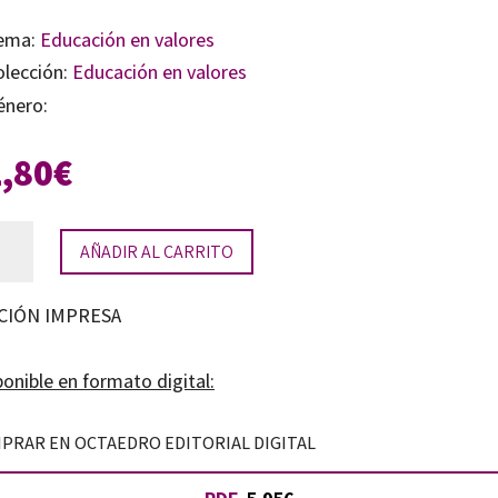
ema:
Educación en valores
olección:
Educación en valores
énero:
1,80
€
mación
AÑADIR AL CARRITO
a
CIÓN IMPRESA
dadana
tidad
onible en formato digital:
PRAR EN OCTAEDRO EDITORIAL DIGITAL