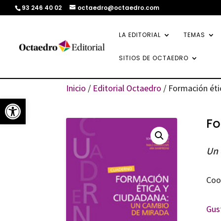
93 246 40 02
octaedro@octaedro.com
LA EDITORIAL
TEMAS
SITIOS DE OCTAEDRO
Inicio
/
Editorial Octaedro
/ Formación éti
Abrir barra de herramientas
Fo
Un 
Coo
Gus