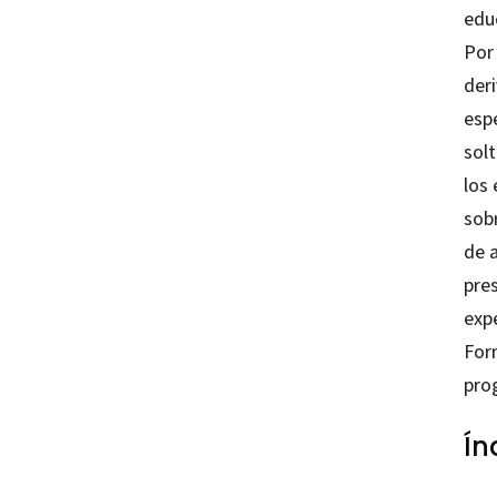
educ
Por 
der
esp
sol
los 
sob
de 
pre
expe
For
pro
Ín