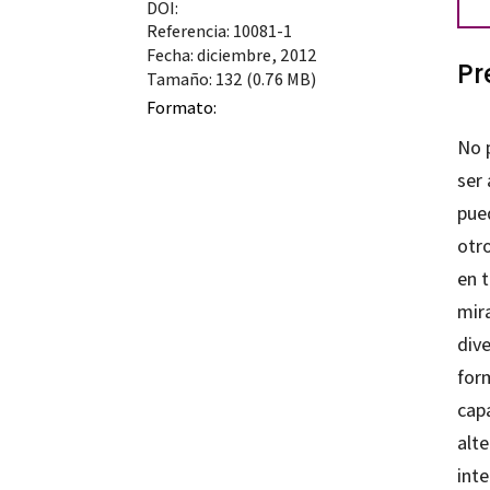
DOI:
Referencia: 10081-1
Fecha: diciembre, 2012
Pr
Tamaño: 132 (0.76 MB)
Formato:
No 
ser
pued
otr
en t
mir
dive
for
capa
alte
inte