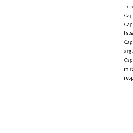
Int
Capí
Capí
la a
Capí
arg
Capí
mira
res
Gusta
97884
97884
10081-