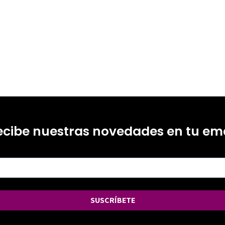
1
ecibe nuestras novedades en tu ema
SUSCRÍBETE