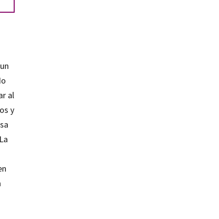
 un
No
r al
os y
esa
 La
en
a