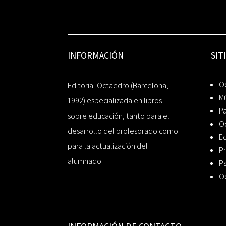
INFORMACIÓN
SIT
Oc
Editorial Octaedro (Barcelona,
Mú
1992) especializada en libros
P
sobre educación, tanto para el
O
desarrollo del profesorado como
Ed
para la actualización del
Pr
alumnado.
Ps
O