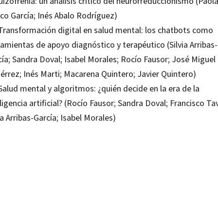
izofrenia: un análisis crítico del neurorreduccionismo (Paol
co García; Inés Abalo Rodríguez)
 Transformación digital en salud mental: los chatbots como
amientas de apoyo diagnóstico y terapéutico (Silvia Arribas-
cía; Sandra Doval; Isabel Morales; Rocío Fausor; José Miguel
érrez; Inés Marti; Macarena Quintero; Javier Quintero)
Salud mental y algoritmos: ¿quién decide en la era de la
ligencia artificial? (Rocío Fausor; Sandra Doval; Francisco Tav
ia Arribas-García; Isabel Morales)