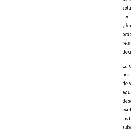
salu
tecn
y h
prác
rel
dec
La 
pro
de v
educ
desa
evid
inst
sub