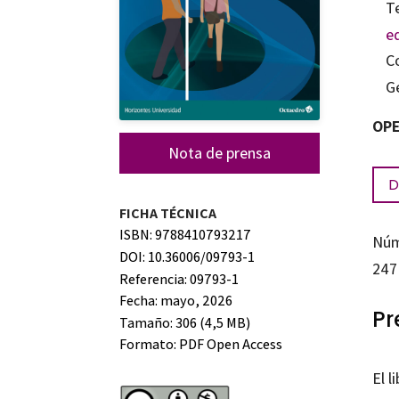
T
e
C
G
OPE
Nota de prensa
D
FICHA TÉCNICA
ISBN: 9788410793217
Núm
DOI: 10.36006/09793-1
247
Referencia: 09793-1
Fecha: mayo, 2026
Pr
Tamaño: 306 (4,5 MB)
Formato:
PDF Open Access
El l