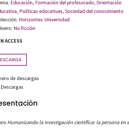
ema:
Educación
,
Formación del profesorado
,
Orientación
ducativa
,
Políticas educativas
,
Sociedad del conocimiento
olección:
Horizontes Universidad
énero:
No ficción
N ACCESS
ESCARGA
ero de descargas
Descargas
esentación
ibro
Humanizando la investigación científica: la persona en e