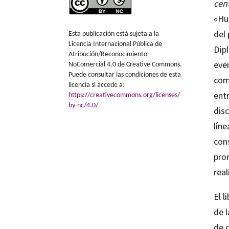
cen
«Hum
del
Esta publicación está sujeta a la
Licencia Internacional Pública de
Dip
Atribución/Reconocimiento-
even
NoComercial 4.0 de Creative Commons.
Puede consultar las condiciones de esta
com
licencia si accede a:
ent
https://creativecommons.org/licenses/
by-nc/4.0/
disc
líne
con
pro
real
El l
de l
de c