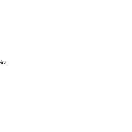
a
ira;