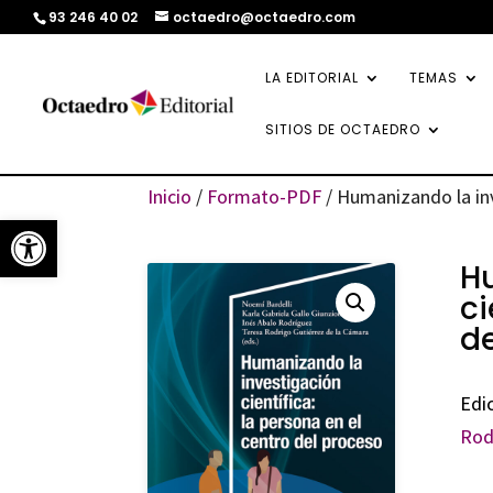
93 246 40 02
octaedro@octaedro.com
LA EDITORIAL
TEMAS
SITIOS DE OCTAEDRO
Inicio
/
Formato-PDF
/ Humanizando la inv
Abrir barra de herramientas
H
ci
de
Edi
Rod