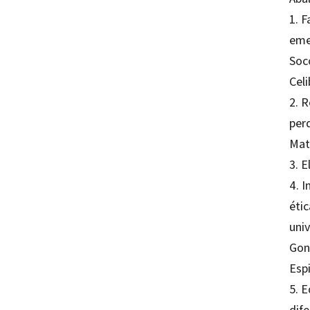
1. 
eme
Soc
Cel
2. R
per
Mate
3. E
4. I
étic
uni
Gon
Espi
5. E
dif