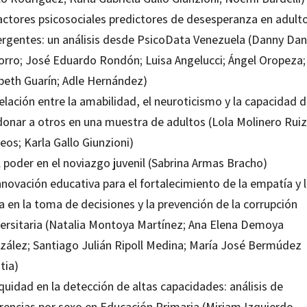
Factores psicosociales predictores de desesperanza en adult
rgentes: un análisis desde PsicoData Venezuela (Danny Dan
orro; José Eduardo Rondón; Luisa Angelucci; Ángel Oropeza;
ibeth Guarín; Adle Hernández)
elación entre la amabilidad, el neuroticismo y la capacidad 
donar a otros en una muestra de adultos (Lola Molinero Ruiz
os; Karla Gallo Giunzioni)
l poder en el noviazgo juvenil (Sabrina Armas Bracho)
nnovación educativa para el fortalecimiento de la empatía y 
a en la toma de decisiones y la prevención de la corrupción
versitaria (Natalia Montoya Martínez; Ana Elena Demoya
zález; Santiago Julián Ripoll Medina; María José Bermúdez
tia)
quidad en la detección de altas capacidades: análisis de
erencias por sexo en Educación Primaria (Miriam Izquierdo