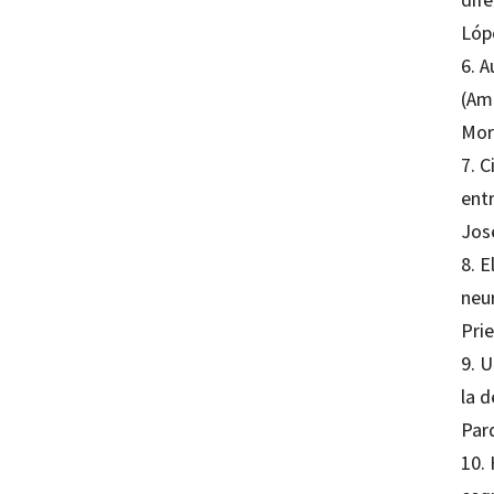
Lóp
6. A
(Am
Mor
7. C
ent
Jos
8. E
neur
Pri
9. U
la 
Par
10. 