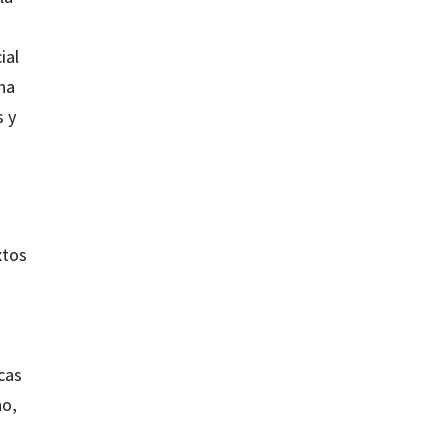
ial
na
s y
a
xtos
icas
no,