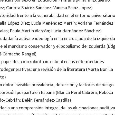
ez; Carlota Suárez Sánchez; Vanesa Sainz López)
utoridad frente a la vulnerabilidad en el entorno universitari
alia López Díez; Lucía Menéndez Martín; Adriana Fernández
ales; Paula Martín Alarcón; Lucía Hernández Sánchez)
iudadanía activa e ideología en la encrucijada de la izquierda
re el marxismo conservador y el populismo de izquierda (Ed
é Camacho Rangel)
l papel de la microbiota intestinal en las enfermedades
odegenerativas: una revisión de la literatura (Marta Bonilla
eto)
n dolor invisible: prevalencia, detección y factores de riesgo
depresión posparto en España (Blanca Peral Cabrera; Rebeca
do-Cebrián; Belén Fernández-Castilla)
Hacia una comprensión integral de las alucinaciones auditiv