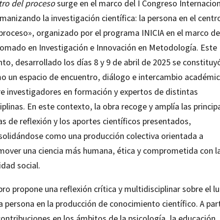
tro del proceso
surge en el marco del I Congreso Internacion
anizando la investigación científica: la persona en el centr
 proceso», organizado por el programa INICIA en el marco de
lomado en Investigación e Innovación en Metodología. Este
to, desarrollado los días 8 y 9 de abril de 2025 se constituy
o un espacio de encuentro, diálogo e intercambio académi
re investigadores en formación y expertos de distintas
iplinas. En este contexto, la obra recoge y amplía las princip
as de reflexión y los aportes científicos presentados,
solidándose como una producción colectiva orientada a
mover una ciencia más humana, ética y comprometida con l
idad social.
ibro propone una reflexión crítica y multidisciplinar sobre el l
a persona en la producción de conocimiento científico. A part
ontribuciones en los ámbitos de la psicología, la educación, 