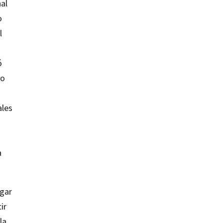
al
o
l
ó
co
ales
a
ugar
ir
la