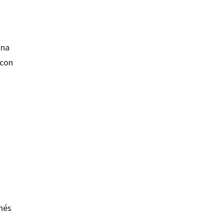
una
 con
Inés