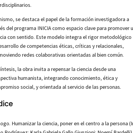
rdisciplinarios.
mismo, se destaca el papel de la formación investigadora a
vés del programa INICIA como espacio clave para promover 
ncia con sentido. Este modelo integra el rigor metodológico
esarrollo de competencias éticas, críticas y relacionales,
moviendo redes colaborativas orientadas al bien común.
íntesis, la obra invita a repensar la ciencia desde una
spectiva humanista, integrando conocimiento, ética y
romiso social, y orientada al servicio de las personas.
dice
ogo. Humanizar la ciencia, poner en el centro a la persona (
o Rodríguez; Karla Gabriela Gallo Giunzioni; Noemí Bardelli)