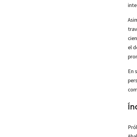
inte
Asi
tra
cie
el d
pro
En s
per
comp
Ín
Pról
Abal