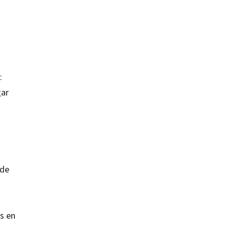
o
:
gar
 de
as en