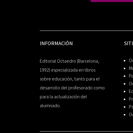
INFORMACIÓN
SIT
Oc
Editorial Octaedro (Barcelona,
Mú
1992) especializada en libros
P
sobre educación, tanto para el
O
desarrollo del profesorado como
Ed
para la actualización del
Pr
alumnado.
Ps
O