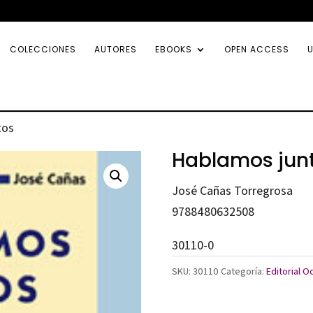
COLECCIONES
AUTORES
EBOOKS
OPEN ACCESS
U
tos
Hablamos jun
José Cañas Torregrosa
9788480632508
30110-0
SKU:
30110
Categoría:
Editorial O