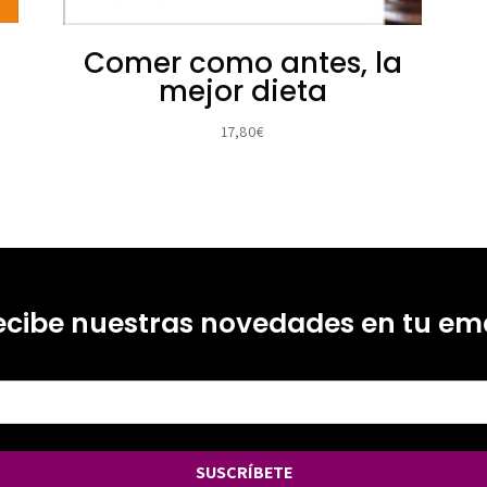
Comer como antes, la
mejor dieta
17,80
€
ecibe nuestras novedades en tu ema
SUSCRÍBETE