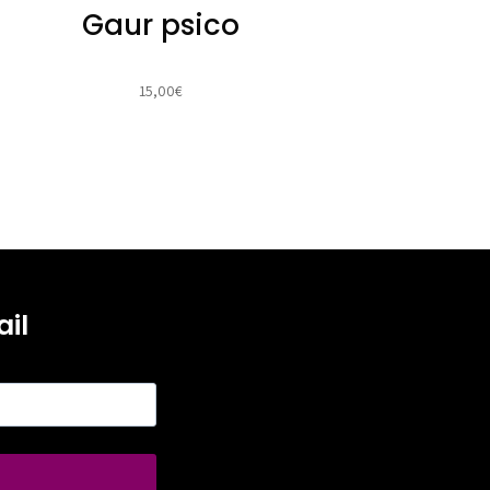
Gaur psico
15,00
€
il