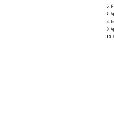
6. 
7. A
8. E
9. 
10. 
Jaume
97884
12238