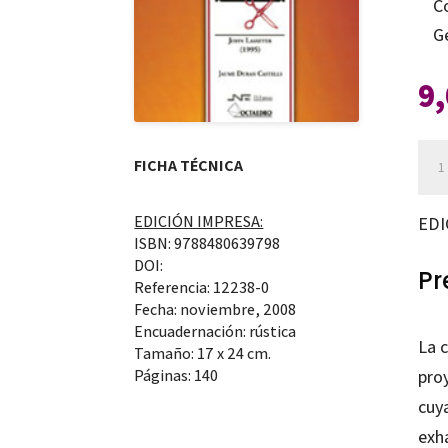
C
G
9
Guí
FICHA TÉCNICA
par
ver
EDICIÓN IMPRESA:
EDI
y
ISBN: 9788480639798
DOI:
anal
Pr
Referencia: 12238-0
Toy
Fecha: noviembre, 2008
Encuadernación: rústica
Sto
La 
Tamaño: 17 x 24 cm.
can
Páginas: 140
pro
cuya
exha