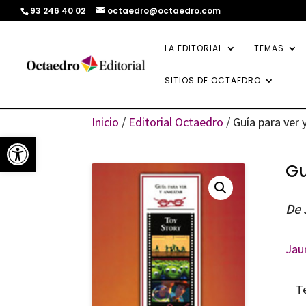
93 246 40 02
octaedro@octaedro.com
LA EDITORIAL
TEMAS
SITIOS DE OCTAEDRO
Inicio
/
Editorial Octaedro
/ Guía para ver 
Abrir barra de herramientas
Gu
De 
Jau
T