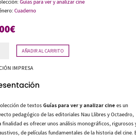
olección:
Guías para ver y analizar cine
énero:
Cuaderno
,00
€
a
AÑADIR AL CARRITO
a
CIÓN IMPRESA
izar:
esentación
ry
colección de textos
Guías para ver y analizar cine
es un
tidad
yecto pedagógico de las editoriales Nau Llibres y Octaedro,
 finalidad es ofrecer unos análisis monográficos, rigurosos 
ustivos, de películas fundamentales de la historia del cine. 