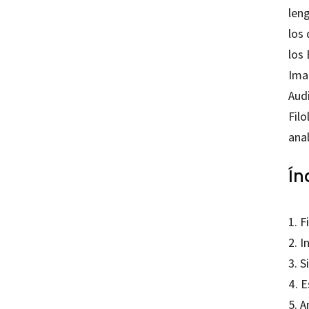
leng
los
los
Ima
Audi
Filo
ana
Ín
1. F
2. I
3. 
4. E
5. A