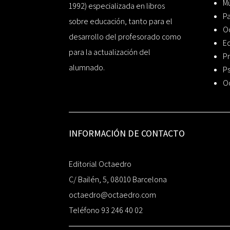
Mú
1992) especializada en libros
P
sobre educación, tanto para el
O
desarrollo del profesorado como
Ed
para la actualización del
Pr
alumnado.
Ps
O
INFORMACIÓN DE CONTACTO
Editorial Octaedro
C/ Bailén, 5, 08010 Barcelona
octaedro@octaedro.com
Teléfono 93 246 40 02