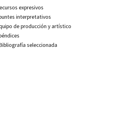
Recursos expresivos
puntes interpretativos
quipo de producción y artístico
Apéndices
Bibliografía seleccionada
 Duran Castells
80639798
-0