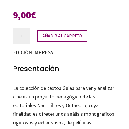
9,00
€
Guía
AÑADIR AL CARRITO
para
ver
EDICIÓN IMPRESA
y
analizar:
Presentación
Pulp
fiction
La colección de textos Guías para ver y analizar
cantidad
cine es un proyecto pedagógico de las
editoriales Nau Llibres y Octaedro, cuya
finalidad es ofrecer unos análisis monográficos,
rigurosos y exhaustivos, de películas