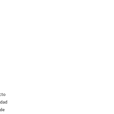
cto
idad
 de