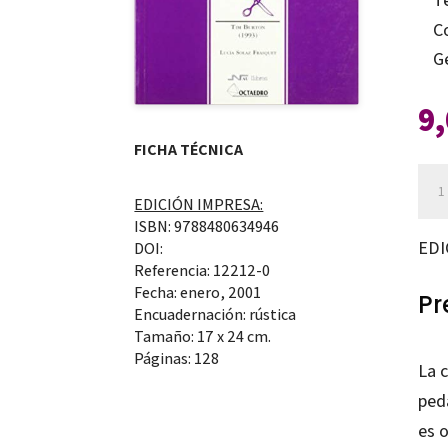
C
G
9
FICHA TÉCNICA
Guí
EDICIÓN IMPRESA:
par
ISBN: 9788480634946
ver
EDI
DOI:
y
Referencia: 12212-0
Fecha: enero, 2001
anal
Pr
Encuadernación: rústica
Pesa
Tamaño: 17 x 24 cm.
ant
Páginas: 128
La c
de
peda
Nav
es 
can