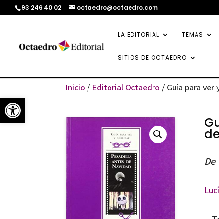
93 246 40 02
octaedro@octaedro.com
LA EDITORIAL
TEMAS
SITIOS DE OCTAEDRO
Inicio
/
Editorial Octaedro
/ Guía para ver 
Abrir barra de herramientas
Gu
de
De 
Luc
T