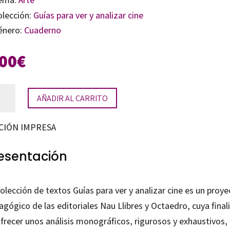
olección:
Guías para ver y analizar cine
énero:
Cuaderno
,00
€
a
AÑADIR AL CARRITO
a
CIÓN IMPRESA
izar:
esentación
dilla
es
olección de textos Guías para ver y analizar cine es un proye
gógico de las editoriales Nau Llibres y Octaedro, cuya final
idad
ofrecer unos análisis monográficos, rigurosos y exhaustivos,
tidad