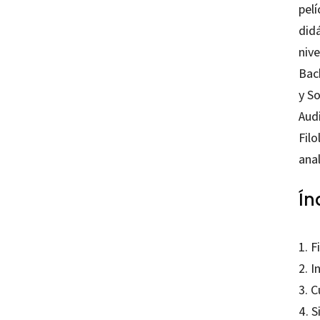
pelí
did
niv
Bac
y S
Audi
Filo
ana
Ín
1. F
2. I
3. C
4. 