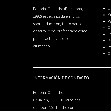
Oc
Editorial Octaedro (Barcelona,
Mú
1992) especializada en libros
P
sobre educación, tanto para el
O
desarrollo del profesorado como
Ed
para la actualización del
Pr
alumnado.
Ps
O
INFORMACIÓN DE CONTACTO
Editorial Octaedro
C/ Bailén, 5, 08010 Barcelona
octaedro@octaedro.com