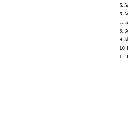
5. S
6. A
7. L
8. S
9. 
10.
11. 
Lucía 
97884
12212