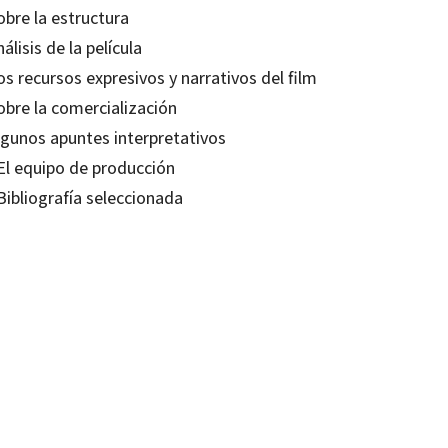
obre la estructura
nálisis de la película
os recursos expresivos y narrativos del film
obre la comercialización
Algunos apuntes interpretativos
 El equipo de producción
Bibliografía seleccionada
Solaz Frasquet
80634946
-0