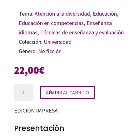
Tema:
Atención a la diversidad
,
Educación
,
Educación en competencias
,
Enseñanza
idiomas
,
Técnicas de enseñanza y evaluación
Colección:
Universidad
Género:
No ficción
22,00
€
Fundamentos
AÑADIR AL CARRITO
de
enseñanza
EDICIÓN IMPRESA
y
aprendizaje
Presentación
para