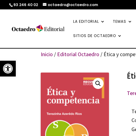
93 246 40 02
octaedro@octaedro.com
LA EDITORIAL
TEMAS
SITIOS DE OCTAEDRO
Inicio
/
Editorial Octaedro
/ Ética y compe
Abrir barra de herramientas
Ét
Ter
T
C
G