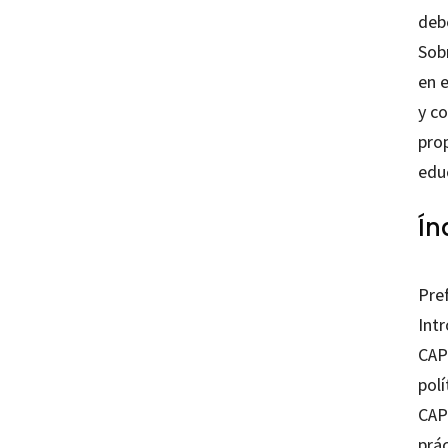
debe
Sob
en e
y c
prop
edu
Ín
Pre
Int
CAPÍ
polí
CAP
prá