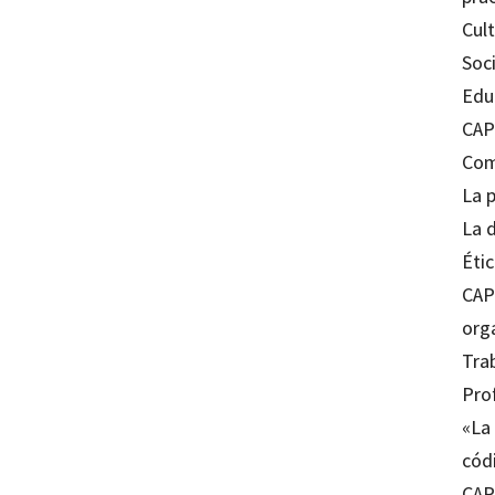
Cult
Soc
Educ
CAP
Com
La 
La 
Étic
CAP
org
Tra
Pro
«La 
cód
CAP