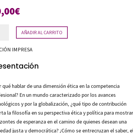
0,00
€
a
AÑADIR AL CARRITO
petencia
CIÓN IMPRESA
tidad
esentación
r qué hablar de una dimensión ética en la competencia
fesional? En un mundo caracterizado por los avances
ológicos y por la globalización, ¿qué tipo de contribución
ta la filosofía en su perspectiva ética y política para mostra
izontes de esperanza en el camino de quienes desean una
iedad justa y democrática? ¿Cómo se entrecruzan el saber, e