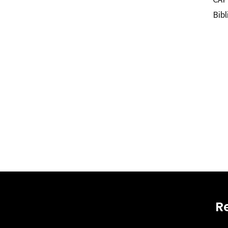
Bibl
Terezi
97884
10433-
R