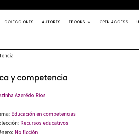
COLECCIONES
AUTORES
EBOOKS
OPEN ACCESS
U
tencia
ica y competencia
ezinha Azerêdo Rios
ema:
Educación en competencias
olección:
Recursos educativos
énero:
No ficción