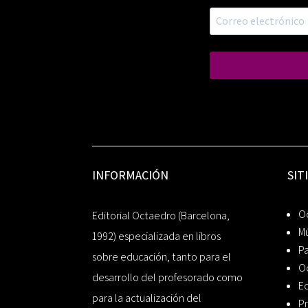
INFORMACIÓN
SIT
Oc
Editorial Octaedro (Barcelona,
Mú
1992) especializada en libros
P
sobre educación, tanto para el
O
desarrollo del profesorado como
Ed
para la actualización del
Pr