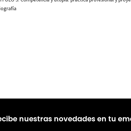
iografía
nha Azerêdo Rios
99214962
0
ecibe nuestras novedades en tu ema