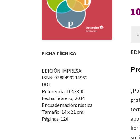
1
Étic
y
com
EDI
FICHA TÉCNICA
can
Pr
EDICIÓN IMPRESA:
ISBN: 9788499214962
DOI:
¿Po
Referencia: 10433-0
Fecha: febrero, 2014
pro
Encuadernación: rústica
tecn
Tamaño: 14 x 21 cm.
apor
Páginas: 120
hor
soc