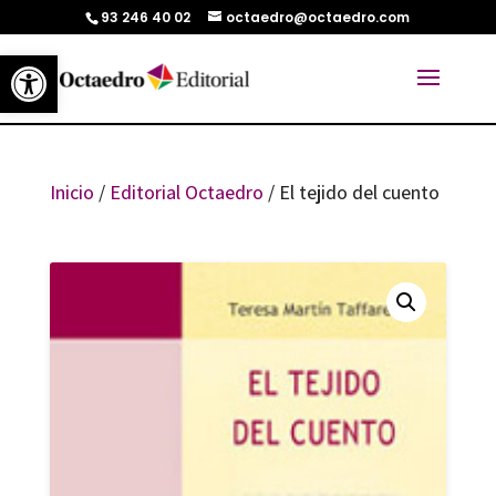
93 246 40 02
octaedro@octaedro.com
Abrir barra de herramientas
Inicio
/
Editorial Octaedro
/ El tejido del cuento