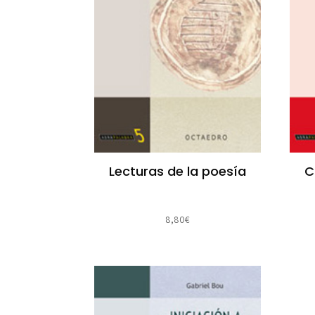
Lecturas de la poesía
C
8,80
€