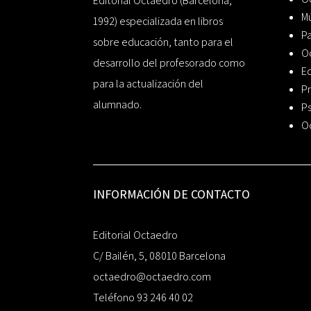
Editorial Octaedro (Barcelona,
Mú
1992) especializada en libros
P
sobre educación, tanto para el
O
desarrollo del profesorado como
Ed
para la actualización del
Pr
alumnado.
Ps
O
INFORMACIÓN DE CONTACTO
Editorial Octaedro
C/ Bailén, 5, 08010 Barcelona
octaedro@octaedro.com
Teléfono 93 246 40 02