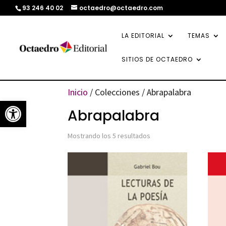
93 246 40 02
octaedro@octaedro.com
LA EDITORIAL
TEMAS
SITIOS DE OCTAEDRO
Inicio
/ Colecciones / Abrapalabra
Abrir barra de herramientas
Abrapalabra
Ordenado
Mostrando los 5 resultados
por
los
últimos