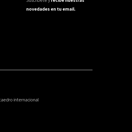
Suscríbete y
recibe nuestras
novedades en tu email.
taedro internacional