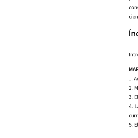
con
cien
Ín
Int
MAR
1. A
2. 
3. E
4. 
curr
5.
E