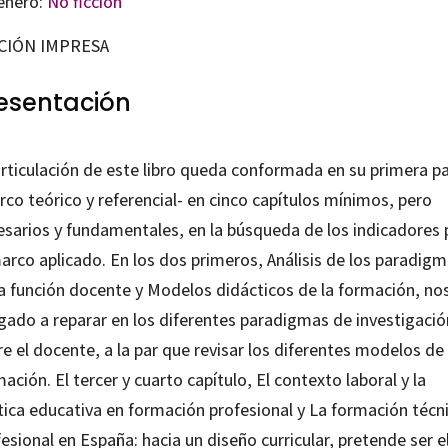
énero:
No ficción
CIÓN IMPRESA
esentación
articulación de este libro queda conformada en su primera p
co teórico y referencial- en cinco capítulos mínimos, pero
esarios y fundamentales, en la búsqueda de los indicadores 
arco aplicado. En los dos primeros, Análisis de los paradig
la función docente y Modelos didácticos de la formación, no
igado a reparar en los diferentes paradigmas de investigació
e el docente, a la par que revisar los diferentes modelos de
ación. El tercer y cuarto capítulo, El contexto laboral y la
tica educativa en formación profesional y La formación técn
esional en España: hacia un diseño curricular, pretende ser e