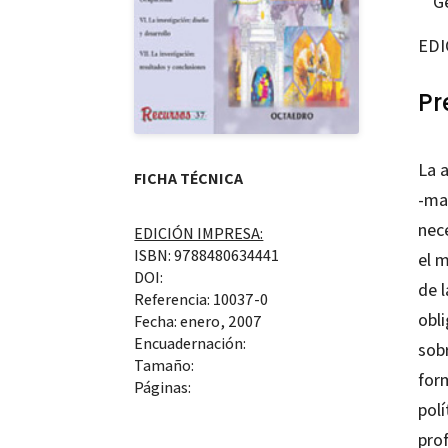
G
EDI
Pr
La 
FICHA TÉCNICA
-mar
nec
EDICIÓN IMPRESA:
ISBN: 9788480634441
el m
DOI:
de 
Referencia: 10037-0
obl
Fecha: enero, 2007
Encuadernación:
sobr
Tamaño:
form
Páginas:
polí
prof