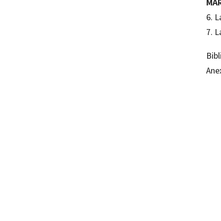
MAR
6. L
7. L
Bibl
Ane
A. Fer
97884
97884
10037-
10037-