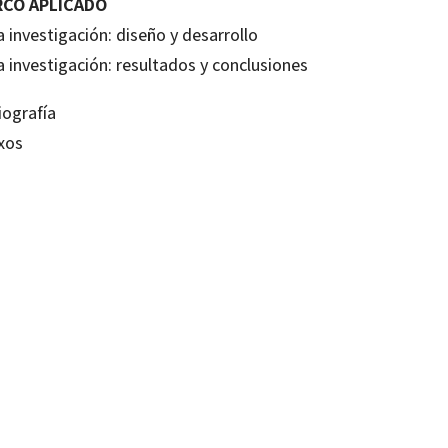
CO APLICADO
a investigación: diseño y desarrollo
a investigación: resultados y conclusiones
iografía
xos
rández; Antonio Navío; C. Ruíz; J. Tejada; P. Jurado
80634441
99210773
0
1