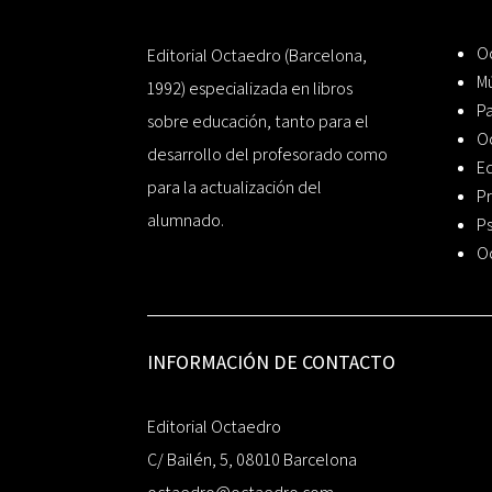
Oc
Editorial Octaedro (Barcelona,
Mú
1992) especializada en libros
P
sobre educación, tanto para el
O
desarrollo del profesorado como
Ed
para la actualización del
Pr
alumnado.
Ps
O
INFORMACIÓN DE CONTACTO
Editorial Octaedro
C/ Bailén, 5, 08010 Barcelona