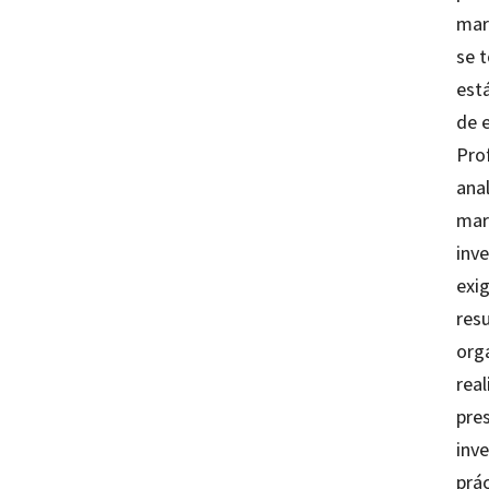
marc
se 
est
de e
Pro
anal
mar
inv
exi
res
orga
real
pre
inve
prác