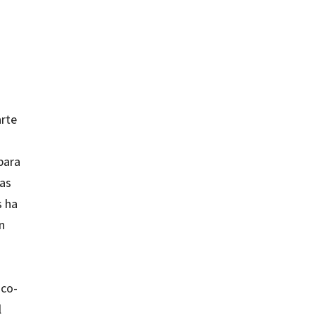
arte
para
mas
s ha
n
ico-
l