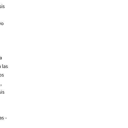
sis
vo
a
 las
os
,
sis
as -