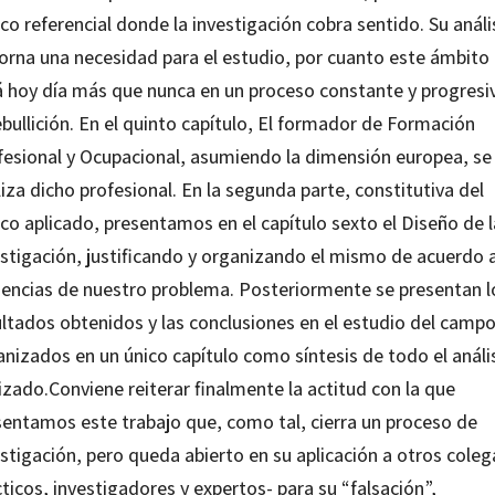
o referencial donde la investigación cobra sentido. Su análi
torna una necesidad para el estudio, por cuanto este ámbito
á hoy día más que nunca en un proceso constante y progresi
bullición. En el quinto capítulo,
El formador de Formación
fesional y Ocupacional
, asumiendo la dimensión europea, se
iza dicho profesional. En la segunda parte, constitutiva del
co aplicado, presentamos en el capítulo sexto el Diseño de l
estigación, justificando y organizando el mismo de acuerdo a
gencias de nuestro problema. Posteriormente se presentan l
ultados obtenidos y las conclusiones en el estudio del campo
nizados en un único capítulo como síntesis de todo el análi
izado.Conviene reiterar finalmente la actitud con la que
sentamos este trabajo que, como tal, cierra un proceso de
stigación, pero queda abierto en su aplicación a otros coleg
ticos, investigadores y expertos- para su “falsación”,