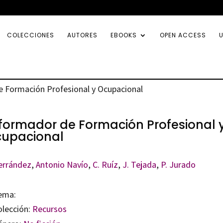
COLECCIONES
AUTORES
EBOOKS
OPEN ACCESS
U
e Formación Profesional y Ocupacional
 formador de Formación Profesional 
upacional
Ferrández
,
Antonio Navío
,
C. Ruíz
,
J. Tejada
,
P. Jurado
ema:
olección:
Recursos