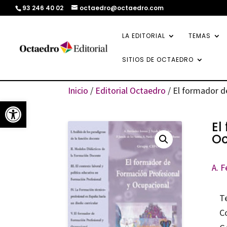
93 246 40 02
octaedro@octaedro.com
LA EDITORIAL
TEMAS
SITIOS DE OCTAEDRO
Inicio
/
Editorial Octaedro
/ El formador d
Abrir barra de herramientas
El
Oc
A. 
T
C