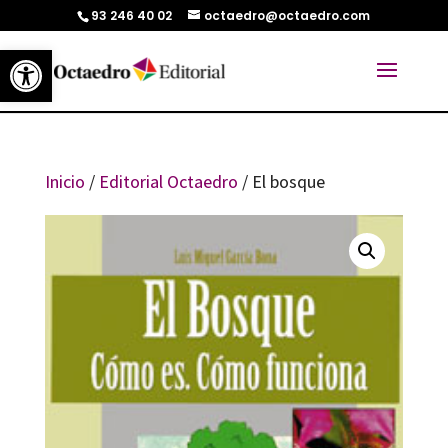
93 246 40 02
octaedro@octaedro.com
Abrir barra de herramientas
Inicio
/
Editorial Octaedro
/ El bosque