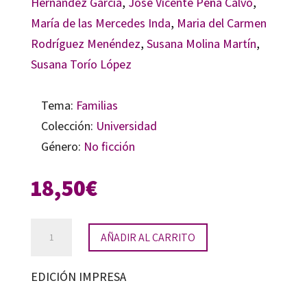
Hernández García
,
José Vicente Peña Calvo
,
María de las Mercedes Inda
,
Maria del Carmen
Rodríguez Menéndez
,
Susana Molina Martín
,
Susana Torío López
Tema:
Familias
Colección:
Universidad
Género:
No ficción
18,50
€
Construir
AÑADIR AL CARRITO
lo
cotidiano:
EDICIÓN IMPRESA
un