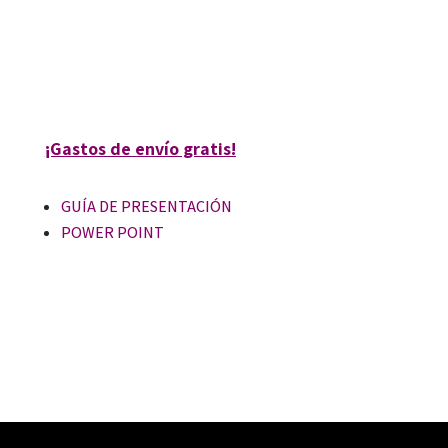
Torío
9788499214139
16058-0
¡Gastos de envío gratis!
GUÍA DE PRESENTACIÓN
POWER POINT