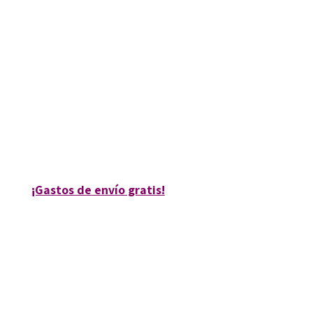
M. Luisa Penín Navascués; Nuria Penin Navascues
9788480637188
9788499216379
9788499216362
12602-0
12602-4
12602-1
¡Gastos de envío gratis!