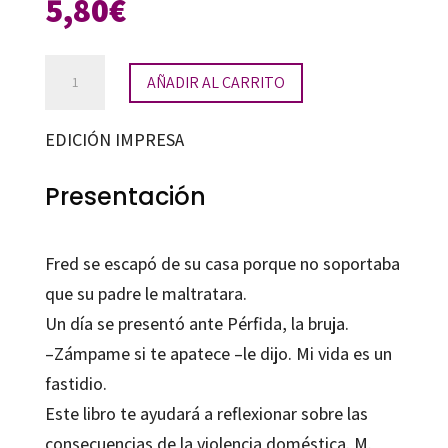
5,80
€
Conozco
AÑADIR AL CARRITO
tu
secreto
EDICIÓN IMPRESA
cantidad
Presentación
Fred se escapó de su casa porque no soportaba
que su padre le maltratara.
Un día se presentó ante Pérfida, la bruja.
–Zámpame si te apatece –le dijo. Mi vida es un
fastidio.
Este libro te ayudará a reflexionar sobre las
consecuencias de la violencia doméstica. M.