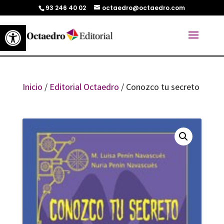
93 246 40 02
octaedro@octaedro.com
Abrir barra de herramientas
Inicio
/
Editorial Octaedro
/ Conozco tu secreto