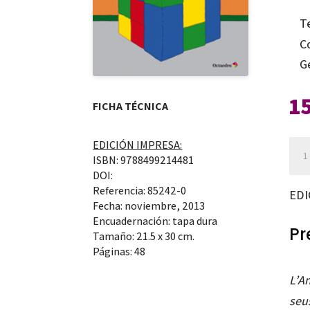
T
C
G
1
FICHA TÉCNICA
EDICIÓN IMPRESA:
Avui
ISBN: 9788499214481
toc
DOI:
psic
Referencia: 85242-0
EDI
Fecha: noviembre, 2013
can
Encuadernación: tapa dura
Pr
Tamaño: 21.5 x 30 cm.
Páginas: 48
L’An
seu