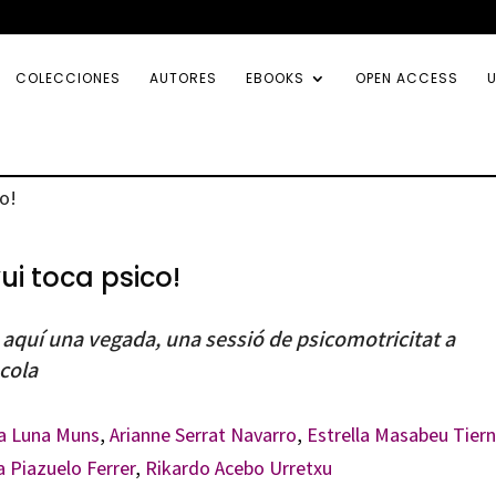
COLECCIONES
AUTORES
EBOOKS
OPEN ACCESS
U
co!
ui toca psico!
 aquí una vegada, una sessió de psicomotricitat a
scola
a Luna Muns
,
Arianne Serrat Navarro
,
Estrella Masabeu Tier
a Piazuelo Ferrer
,
Rikardo Acebo Urretxu