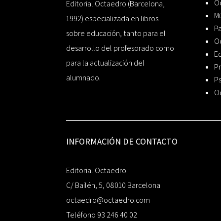
Oc
Editorial Octaedro (Barcelona,
Mú
1992) especializada en libros
P
sobre educación, tanto para el
O
desarrollo del profesorado como
Ed
para la actualización del
Pr
alumnado.
Ps
O
INFORMACIÓN DE CONTACTO
Editorial Octaedro
C/ Bailén, 5, 08010 Barcelona
octaedro@octaedro.com
Teléfono 93 246 40 02