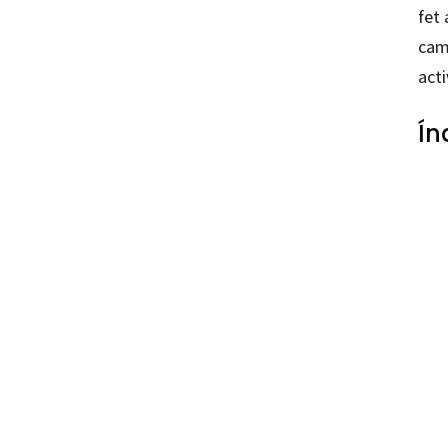
fet 
camp
act
Ín
Anna L
Urretx
97884
85242