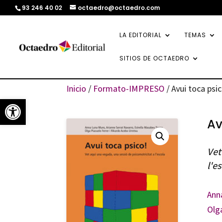
93 246 40 02
octaedro@octaedro.com
LA EDITORIAL
TEMAS
SITIOS DE OCTAEDRO
Inicio
/
Formato-IMPRESO
/ Avui toca psi
Abrir barra de herramientas
Av
Vet
l'e
Ann
Olg