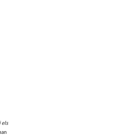
 els
han