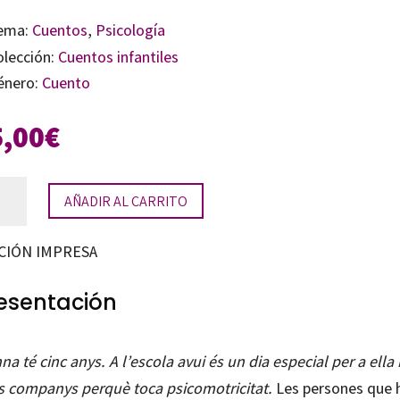
ema:
Cuentos
,
Psicología
olección:
Cuentos infantiles
énero:
Cuento
5,00
€
AÑADIR AL CARRITO
a
o!
CIÓN IMPRESA
tidad
esentación
na té cinc anys. A l’escola avui és un dia especial per a ella i
s companys perquè toca psicomotricitat.
Les persones que 