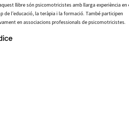
aquest llibre són psicomotricistes amb llarga experiència en 
 de l’educació, la teràpia i la formació. També participen
ivament en associacions professionals de psicomotricistes.
dice
una Muns; Arianne Serrat Navarro; Estrella Masabeu Tierno; Olga Piazuelo Ferrer; Rikardo Acebo
u
99214481
-0