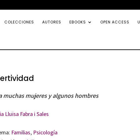
COLECCIONES
AUTORES
EBOOKS
OPEN ACCESS
U
ertividad
a muchas mujeres y algunos hombres
a Lluïsa Fabra i Sales
ema:
Familias
,
Psicología