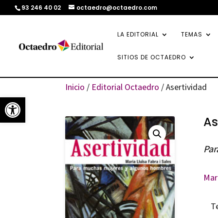
93 246 40 02
octaedro@octaedro.com
LA EDITORIAL
TEMAS
SITIOS DE OCTAEDRO
Inicio
/
Editorial Octaedro
/ Asertividad
Abrir barra de herramientas
As
Par
Mari
T