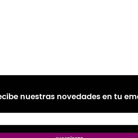
80639774
ecibe nuestras novedades en tu ema