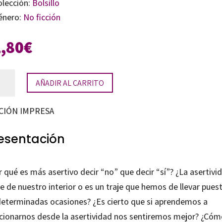
olección:
Bolsillo
énero:
No ficción
1,80
€
tividad
AÑADIR AL CARRITO
tidad
CIÓN IMPRESA
esentación
 qué es más asertivo decir “no” que decir “sí”? ¿La asertivi
e de nuestro interior o es un traje que hemos de llevar pues
determinadas ocasiones? ¿Es cierto que si aprendemos a
acionarnos desde la asertividad nos sentiremos mejor? ¿Có