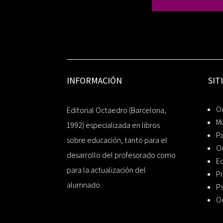
INFORMACIÓN
SIT
Oc
Editorial Octaedro (Barcelona,
Mú
1992) especializada en libros
P
sobre educación, tanto para el
O
desarrollo del profesorado como
Ed
para la actualización del
Pr
alumnado.
Ps
O