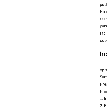
pod
No e
res
para
faci
que 
Ín
Agr
Sum
Pre
Pri
1. I
2. E