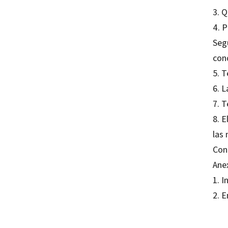
3. Q
4. 
Seg
con
5. T
6. 
7. T
8. E
las
Con
Ane
1. 
2. 
Maria 