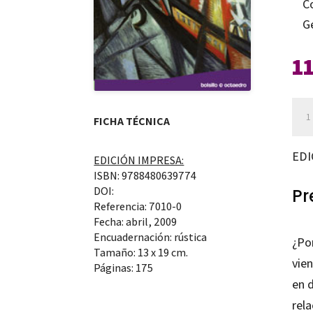
C
G
1
Aser
FICHA TÉCNICA
can
EDI
EDICIÓN IMPRESA:
ISBN: 9788480639774
DOI:
Pr
Referencia: 7010-0
Fecha: abril, 2009
Encuadernación: rústica
¿Por
Tamaño: 13 x 19 cm.
vien
Páginas: 175
en 
rel