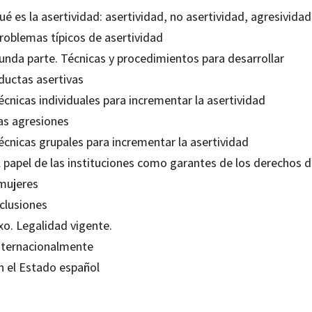
ué es la asertividad: asertividad, no asertividad, agresividad
Problemas típicos de asertividad
unda parte. Técnicas y procedimientos para desarrollar
ductas asertivas
écnicas individuales para incrementar la asertividad
Las agresiones
écnicas grupales para incrementar la asertividad
l papel de las instituciones como garantes de los derechos 
 mujeres
clusiones
xo. Legalidad vigente.
Internacionalmente
En el Estado español
Lluïsa Fabra i Sales