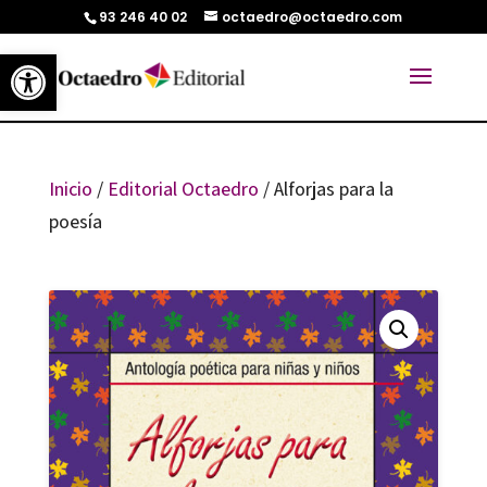
93 246 40 02
octaedro@octaedro.com
Abrir barra de herramientas
Inicio
/
Editorial Octaedro
/ Alforjas para la
poesía