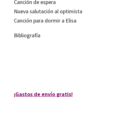
Canción de espera
Nueva salutación al optimista
Canción para dormir a Elisa
Bibliografía
Mª Luz Escribano Pueo; Remedios Sánchez García
9788499212098
12428-0
¡Gastos de envío gratis!