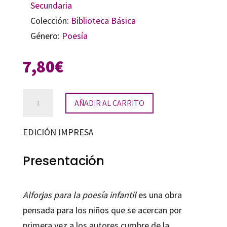
Secundaria
Colección:
Biblioteca Básica
Género:
Poesía
7,80
€
Alforjas
AÑADIR AL CARRITO
para
la
EDICIÓN IMPRESA
poesía
cantidad
Presentación
Alforjas para la poesía infantil
es una obra
pensada para los niños que se acercan por
primera vez a los autores cumbre de la