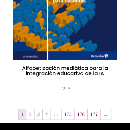
Alfabetización mediática para la
integración educativa de la IA
17,00
€
1
2
3
4
…
175
176
177
→