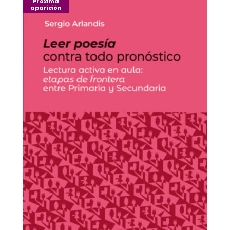
Próxima
últimos
aparición