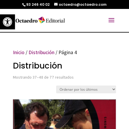
93 246 40 02
octaedro@octaedro.com
Abrir barra de herramientas
Inicio
/
Distribución
/ Página 4
Distribución
Ordenado
Mostrando 37–48 de 77 resultados
por
los
últimos