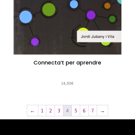
Connecta’t per aprendre
14,90
€
←
1
2
3
4
5
6
7
→