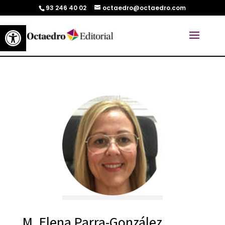
93 246 40 02
octaedro@octaedro.com
Abrir barra de herramientas
M. Elena Parra-González