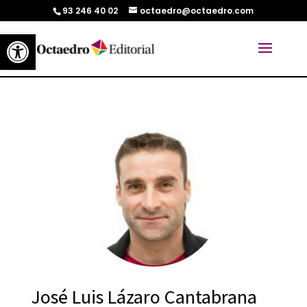
93 246 40 02
octaedro@octaedro.com
Abrir barra de herramientas
José Luis Lázaro Cantabrana