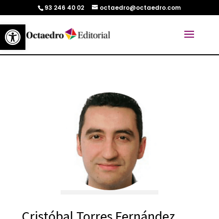
93 246 40 02
octaedro@octaedro.com
Abrir barra de herramientas
Cristóbal Torres Fernández