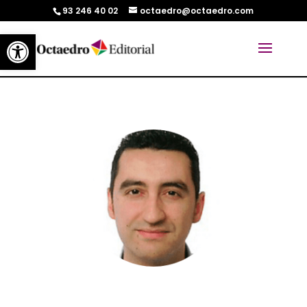
93 246 40 02
octaedro@octaedro.com
Abrir barra de herramientas