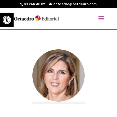
93 246 40 02
octaedro@octaedro.com
Abrir barra de herramientas